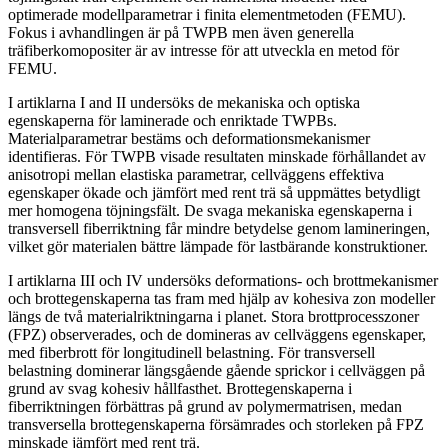
optimerade modellparametrar i finita elementmetoden (FEMU).
Fokus i avhandlingen är på TWPB men även generella
träfiberkomopositer är av intresse för att utveckla en metod för
FEMU.
I artiklarna I and II undersöks de mekaniska och optiska
egenskaperna för laminerade och enriktade TWPBs.
Materialparametrar bestäms och deformationsmekanismer
identifieras. För TWPB visade resultaten minskade förhållandet av
anisotropi mellan elastiska parametrar, cellväggens effektiva
egenskaper ökade och jämfört med rent trä så uppmättes betydligt
mer homogena töjningsfält. De svaga mekaniska egenskaperna i
transversell fiberriktning får mindre betydelse genom lamineringen,
vilket gör materialen bättre lämpade för lastbärande konstruktioner.
I artiklarna III och IV undersöks deformations- och brottmekanismer
och brottegenskaperna tas fram med hjälp av kohesiva zon modeller
längs de två materialriktningarna i planet. Stora brottprocesszoner
(FPZ) observerades, och de domineras av cellväggens egenskaper,
med fiberbrott för longitudinell belastning. För transversell
belastning dominerar längsgående gående sprickor i cellväggen på
grund av svag kohesiv hållfasthet. Brottegenskaperna i
fiberriktningen förbättras på grund av polymermatrisen, medan
transversella brottegenskaperna försämrades och storleken på FPZ
minskade jämfört med rent trä.