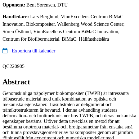
Opponent:
Bent Sørensen, DTU
Handledare:
Lars Berglund, VinnExcellens Centrum BiMaC
Innovation, Biokompositer, Wallenberg Wood Science Center;
Sören Östlund, VinnExcellens Centrum BiMaC Innovation,
Centrum för Biofibermaterial, BiMaC, Hållfasthetslära
Exportera till kalender
QC220905
Abstract
Genomskinliga träpolymer biokompositer (TWPB) är intressanta
träbaserade material med unik kombination av optiska och
mekaniska egenskaper. Träsubstraten är delignifierat och
trämikrostrukturen är bevarad. I denna avhandling studeras
deformation- och brottmekanismer hos TWPB, och deras mekaniska
egenskaper bestäms. Utöver detta utvecklas en metod för att
bestämma ortotropa material- och brottparametrar från enstaka små
och tunna provstavsgeometrier av träkompositer genom att jämföra
töjningsfält från experiment och numeriska modeller med