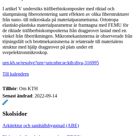
I artikel V undersöks träfiberbiokompositer med riktad och
slumpmässig fiberorientering samt effekten av olika fiberstrukturer
från nano- till mikroskala på materialparametrarna. Ortotropa
elastiskt-plastiska materialparametrar är framtagna med FEMU för
de riktade träfiberbiokompositerna från dragprover lastad med en
vinkel från fiberriktningen. Mikromekanismerna är observerade från
töjningsfält och brottmekanismerna är relaterade till materialens
struktur med hjälp dragprover på plats under ett
svepelektronmikroskop.
urn.kb.se/resolve?urn=urn:nbn:se:kth:diva-316995
Till kalendern
Tillhör
: Om KTH
Senast ändrad
:
2022-09-14
Skolsidor
Arkitektur och samhällsbyggnad (ABE)