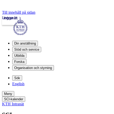
Till innehåll på sidan
Logga in
Intranät
Din anställning
Stöd och service
Utbilda
Forska
Organisation och styrning
Sök
English
Meny
SCI-kalender
KTH Intranät