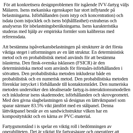
För att konkretisera designproblemen för isgående IVV-fartyg väljs
Mälaren. Isens mekaniska egenskaper har stort inflytande på
belastningarna. Isförhållanden (som istyp och koncentration) och
isdata (som istjocklek och isens böjhållfasthet) extraheras och
analyseras för isbelastningsberäkningarna. Isens karakteristika
studeras med hjälp av empiriska formler som kalibreras med
referensdata.
Att bestämma ispåverkansbelastningen på strukturer är det första
viktiga steget i utformningen av en lätt struktur. En deterministisk
metod och en probabilistisk metod används för att bestämma
islasterna. Den finsk-svenska isklassen (FSICR) är den
deterministiska metod som används för förstaårs-isförhållanden i
sötvatten. Den probabilistiska metoden inkluderar både en
probabilistisk och en numerisk metod. Den probabilistiska metoden
förenklar istrycket i förhållande till kontaktområdet. Den numeriska
metoden undersöker den idealiserade fartyg-is-interaktionssmodellen
och inkluderar isens skademoder, isförhållanden och skrovgeometri.
Med den givna slagbelastningen så designas en lättviktspanel som
sparar närmare 83.5% vikt jämfört med en stålpanel. Denna
lättviktpanel består av en sandwichstruktur vilken har en
kompositytskikt och en kärna av PVC-material.
Fartygsmotstånd i is spelar en viktig roll i bedömningen av
operabiliteten. Det är viktigt för fartygsägare och operatörer att