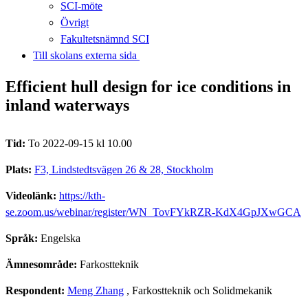
SCI-möte
Övrigt
Fakultetsnämnd SCI
Till skolans externa sida​​​​​​​
Efficient hull design for ice conditions in
inland waterways
Tid:
To 2022-09-15 kl 10.00
Plats:
F3, Lindstedtsvägen 26 & 28, Stockholm
Videolänk:
https://kth-
se.zoom.us/webinar/register/WN_TovFYkRZR-KdX4GpJXwGCA
Språk:
Engelska
Ämnesområde:
Farkostteknik
Respondent:
Meng Zhang
, Farkostteknik och Solidmekanik