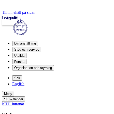
Till innehåll på sidan
Logga in
Intranät
Din anställning
Stöd och service
Utbilda
Forska
Organisation och styrning
Sök
English
Meny
SCI-kalender
KTH Intranät