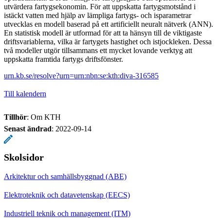
utvärdera fartygsekonomin. För att uppskatta fartygsmotstånd i
istäckt vatten med hjälp av lämpliga fartygs- och isparametrar
utvecklas en modell baserad på ett artificiellt neuralt nätverk (ANN).
En statistisk modell är utformad för att ta hänsyn till de viktigaste
driftsvariablerna, vilka är fartygets hastighet och istjockleken. Dessa
två modeller utgör tillsammans ett mycket lovande verktyg att
uppskatta framtida fartygs driftsfönster.
urn.kb.se/resolve?urn=urn:nbn:se:kth:diva-316585
Till kalendern
Tillhör
: Om KTH
Senast ändrad
:
2022-09-14
Skolsidor
Arkitektur och samhällsbyggnad (ABE)
Elektroteknik och datavetenskap (EECS)
Industriell teknik och management (ITM)