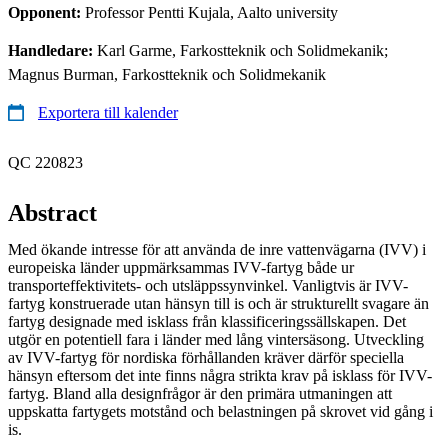
Opponent:
Professor Pentti Kujala, Aalto university
Handledare:
Karl Garme, Farkostteknik och Solidmekanik;
Magnus Burman, Farkostteknik och Solidmekanik
Exportera till kalender
QC 220823
Abstract
Med ökande intresse för att använda de inre vattenvägarna (IVV) i
europeiska länder uppmärksammas IVV-fartyg både ur
transporteffektivitets- och utsläppssynvinkel. Vanligtvis är IVV-
fartyg konstruerade utan hänsyn till is och är strukturellt svagare än
fartyg designade med isklass från klassificeringssällskapen. Det
utgör en potentiell fara i länder med lång vintersäsong. Utveckling
av IVV-fartyg för nordiska förhållanden kräver därför speciella
hänsyn eftersom det inte finns några strikta krav på isklass för IVV-
fartyg. Bland alla designfrågor är den primära utmaningen att
uppskatta fartygets motstånd och belastningen på skrovet vid gång i
is.