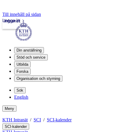
Till innehåll på sidan
Logga in
Intranät
Din anställning
Stöd och service
Utbilda
Forska
Organisation och styrning
Sök
English
Meny
KTH Intranät
SCI
SCI-kalender
SCI-kalender