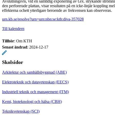
Avslutningsvis, vid en samtidig exponering av t.ex. strykande ström
den perforerade plattan, visar resultaten på en icke-linjär koppling mel
effekterna ochett ytterligare beroende av frekvensen kan observeras.
urn.kb.se/resolve?urn=urn:nbn:se:kth:diva-357028
Till kalendern
Tillhör
: Om KTH
Senast ändrad
:
2024-12-17
Skolsidor
Arkitektur och samhällsbyggnad (ABE)
Elektroteknik och datavetenskap (EECS)
Industriell teknik och management (ITM)
Kemi, bioteknologi och hälsa (CBH)
Teknikvetenskap (SCI)