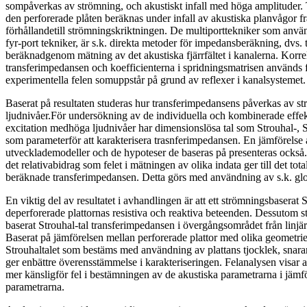
sompåverkas av strömning, och akustiskt infall med höga amplituder.
den perforerade plåten beräknas under infall av akustiska planvågor frå
förhållandetill strömningskriktningen. De multiporttekniker som använd
fyr-port tekniker, är s.k. direkta metoder för impedansberäkning, dvs.
beräknadgenom mätning av det akustiska fjärrfältet i kanalerna. Korre
transferimpedansen och koefficienterna i spridningsmatrisen används 
experimentella felen somuppstår på grund av reflexer i kanalsystemet.
Baserat på resultaten studeras hur transferimpedansens påverkas av s
ljudnivåer.För undersökning av de individuella och kombinerade effe
excitation medhöga ljudnivåer har dimensionslösa tal som Strouhal-, 
som parameterför att karakterisera trasnferimpedansen. En jämförelse 
utvecklademodeller och de hypoteser de baseras på presenteras också.
det relativabidrag som felet i mätningen av olika indata ger till det tota
beräknade transferimpedansen. Detta görs med användning av s.k. glo
En viktig del av resultatet i avhandlingen är att ett strömningsbaserat S
deperforerade plattornas resistiva och reaktiva beteenden. Dessutom sty
baserat Strouhal-tal transferimpedansen i övergångsområdet från linjära 
Baserat på jämförelsen mellan perforerade plattor med olika geometrier
Strouhaltalet som bestäms med användning av plattans tjocklek, snara
ger enbättre överensstämmelse i karakteriseringen. Felanalysen visar a
mer känsligför fel i bestämningen av de akustiska parametrarna i jäm
parametrarna.