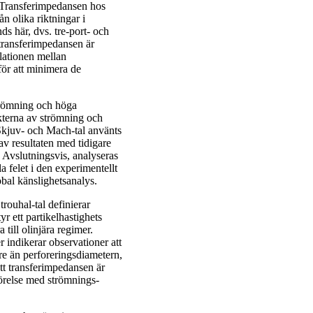
 Transferimpedansen hos
n olika riktningar i
s här, dvs. tre-port- och
 transferimpedansen är
lationen mellan
för att minimera de
trömning och höga
kterna av strömning och
Skjuv- och Mach-tal använts
av resultaten med tidigare
 Avslutningsvis, analyseras
la felet i den experimentellt
bal känslighetsanalys.
trouhal-tal definierar
r ett partikelhastighets
till olinjära regimer.
 indikerar observationer att
re än perforeringsdiametern,
tt transferimpedansen är
förelse med strömnings-