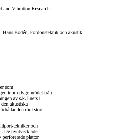
 and Vibration Research
m. Hans Bodén, Fordonsteknik och akustik
ner som
gen inom flygområdet från
ingen av s.k. liners i
r den akustiska
örhållanden rönt stort
tiport-tekniker och
tor. De nyutvecklade
v perforerade plattor