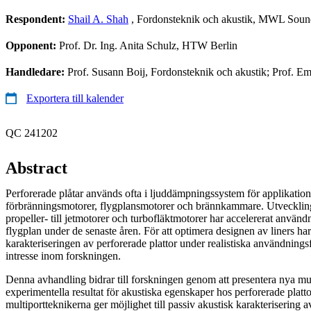
Respondent:
Shail A. Shah
, Fordonsteknik och akustik, MWL Sound
Opponent:
Prof. Dr. Ing. Anita Schulz, HTW Berlin
Handledare:
Prof. Susann Boij, Fordonsteknik och akustik; Prof. E
Exportera till kalender
QC 241202
Abstract
Perforerade plåtar används ofta i ljuddämpningssystem för applikatio
förbränningsmotorer, flygplansmotorer och brännkammare. Utvecklin
propeller- till jetmotorer och turbofläktmotorer har accelererat användn
flygplan under de senaste åren. För att optimera designen av liners ha
karakteriseringen av perforerade plattor under realistiska användningsf
intresse inom forskningen.
Denna avhandling bidrar till forskningen genom att presentera nya mul
experimentella resultat för akustiska egenskaper hos perforerade plat
multiportteknikerna ger möjlighet till passiv akustisk karakterisering a