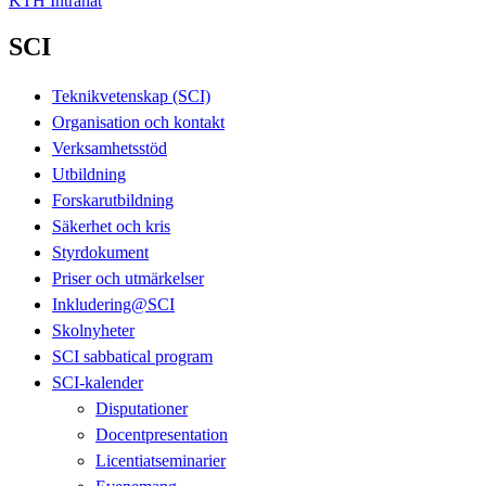
KTH Intranät
SCI
Teknikvetenskap (SCI)
Organisation och kontakt
Verksamhetsstöd
Utbildning
Forskarutbildning
Säkerhet och kris
Styrdokument
Priser och utmärkelser
Inkludering@SCI
Skolnyheter
SCI sabbatical program
SCI-kalender
Disputationer
Docentpresentation
Licentiatseminarier