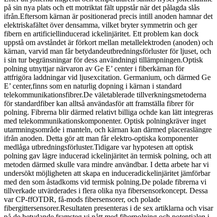
på sin nya plats och ett motriktat fält uppstår när det pålagda slås
ifrån.Eftersom kärnan är positionerad precis intill anoden hamnar det
elektriskafältet över densamma, vilket bryter symmetrin och ger
fibern en artificiellinducerad ickelinjäritet. Ett problem kan dock
uppstå om avståndet är förkort mellan metallelektroden (anoden) och
kärnan, varvid man får betydandeutbredningsförluster för ljuset, och
i sin tur begränsningar för dess användningi tillämpningen.Optisk
polning utnyttjar närvaron av Ge E’ center i fiberkärnan för
attfrigöra laddningar vid ljusexcitation. Germanium, och därmed Ge
E’ center,finns som en naturlig dopning i kärnan i standard
telekommunikationsfibrer.De väletablerade tillverkningsmetoderna
för standardfiber kan alltså användasför att framställa fibrer för
polning. Fibrerna blir därmed relativt billiga ochde kan lätt integreras
med telekommunikationskomponenter. Optisk polningkräver inget
utarmningsområde i manteln, och kärnan kan därmed placeraslängre
ifrån anoden. Detta gör att man får elektro-optiska komponenter
medlåga utbredningsförluster.Tidigare var hypotesen att optisk
polning gav lägre inducerad ickelinjäritet än termisk polning, och att
metoden därmed skulle vara mindre användbar. I detta arbete har vi
undersökt möjligheten att skapa en induceradickelinjäritet jämförbar
med den som åstadkoms vid termisk polning.De polade fibrerna vi
tillverkade utvärderades i flera olika nya fibersensorkoncept. Dessa
var CP-ffOTDR, få-mods fibersensorer, och polade
fibergittersensorer.Resultaten presenteras i de sex artiklarna och visar
på de betydande framsteg vi nått med fiberpolning och potentialen i