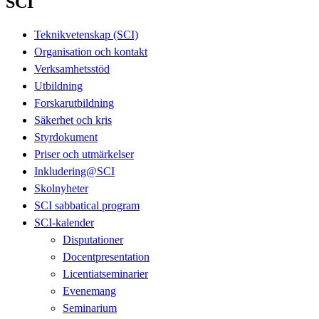
SCI
Teknikvetenskap (SCI)
Organisation och kontakt
Verksamhetsstöd
Utbildning
Forskarutbildning
Säkerhet och kris
Styrdokument
Priser och utmärkelser
Inkludering@SCI
Skolnyheter
SCI sabbatical program
SCI-kalender
Disputationer
Docentpresentation
Licentiatseminarier
Evenemang
Seminarium