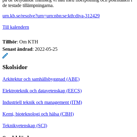
de testade tillämpningarna.
urn.kb.se/resolve?urn=urn:nbn:se:kth:diva-312429
Till kalendern
Tillhör
: Om KTH
Senast ändrad
:
2022-05-25
Skolsidor
Arkitektur och samhällsbyggnad (ABE)
Elektroteknik och datavetenskap (EECS)
Industriell teknik och management (ITM)
Kemi, bioteknologi och hälsa (CBH)
Teknikvetenskap (SCI)