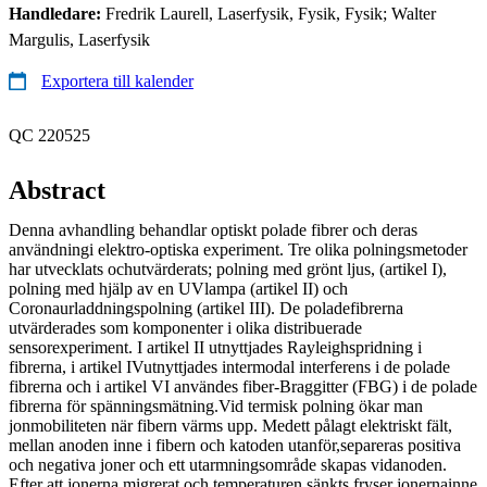
Handledare:
Fredrik Laurell, Laserfysik, Fysik, Fysik; Walter
Margulis, Laserfysik
Exportera till kalender
QC 220525
Abstract
Denna avhandling behandlar optiskt polade fibrer och deras
användningi elektro-optiska experiment. Tre olika polningsmetoder
har utvecklats ochutvärderats; polning med grönt ljus, (artikel I),
polning med hjälp av en UVlampa (artikel II) och
Coronaurladdningspolning (artikel III). De poladefibrerna
utvärderades som komponenter i olika distribuerade
sensorexperiment. I artikel II utnyttjades Rayleighspridning i
fibrerna, i artikel IVutnyttjades intermodal interferens i de polade
fibrerna och i artikel VI användes fiber-Braggitter (FBG) i de polade
fibrerna för spänningsmätning.Vid termisk polning ökar man
jonmobiliteten när fibern värms upp. Medett pålagt elektriskt fält,
mellan anoden inne i fibern och katoden utanför,separeras positiva
och negativa joner och ett utarmningsområde skapas vidanoden.
Efter att jonerna migrerat och temperaturen sänkts fryser jonernainne