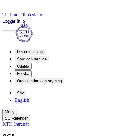
Till innehåll på sidan
Logga in
Intranät
Din anställning
Stöd och service
Utbilda
Forska
Organisation och styrning
Sök
English
Meny
SCI-kalender
KTH Intranät