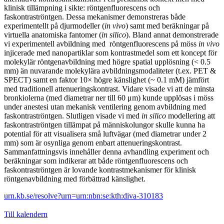
klinisk tillämpning i sikte: röntgenfluorescens och
faskontraströntgen. Dessa mekanismer demonstreras både
experimentellt på djurmodeller (
in vivo
) samt med beräkningar på
virtuella anatomiska fantomer (
in silico
). Bland annat demonstrerade
vi experimentell avbildning med röntgenfluorescens på möss
in vivo
injicerade med nanopartiklar som kontrastmedel som ett koncept för
molekylär röntgenavbildning med högre spatial upplösning (< 0.5
mm) än nuvarande molekylära avbildningsmodaliteter (t.ex. PET &
SPECT) samt en faktor 10× högre känslighet (~ 0.1 mM) jämfört
med traditionell attenueringskontrast. Vidare visade vi att de minsta
bronkiolerna (med diametrar ner till 60 μm) kunde upplösas i möss
under anestesi utan mekanisk ventilering genom avbildning med
faskontraströntgen. Slutligen visade vi med
in silico
modellering att
faskontraströntgen tillämpat på människolungor skulle kunna ha
potential för att visualisera små luftvägar (med diametrar under 2
mm) som är osynliga genom enbart attenueringskontrast.
Sammanfattningsvis innehåller denna avhandling experiment och
beräkningar som indikerar att både röntgenfluorescens och
faskontraströntgen är lovande kontrastmekanismer för klinisk
röntgenavbildning med förbättrad känslighet.
urn.kb.se/resolve?urn=urn:nbn:se:kth:diva-310183
Till kalendern