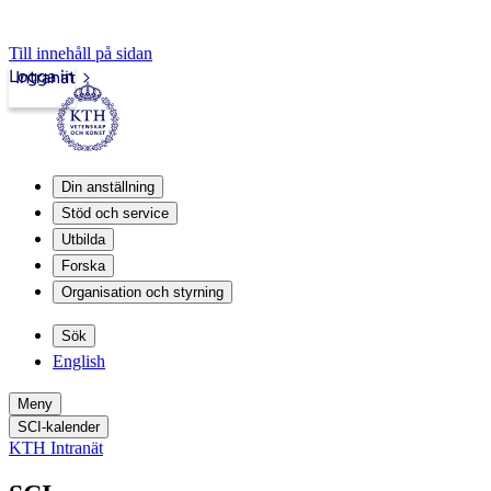
Till innehåll på sidan
Logga in
Intranät
Din anställning
Stöd och service
Utbilda
Forska
Organisation och styrning
Sök
English
Meny
SCI-kalender
KTH Intranät