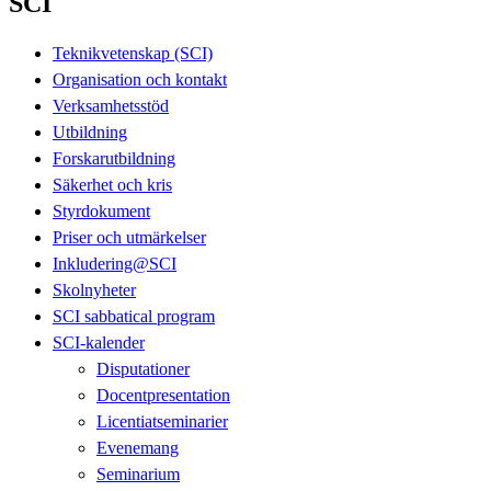
SCI
Teknikvetenskap (SCI)
Organisation och kontakt
Verksamhetsstöd
Utbildning
Forskarutbildning
Säkerhet och kris
Styrdokument
Priser och utmärkelser
Inkludering@SCI
Skolnyheter
SCI sabbatical program
SCI-kalender
Disputationer
Docentpresentation
Licentiatseminarier
Evenemang
Seminarium