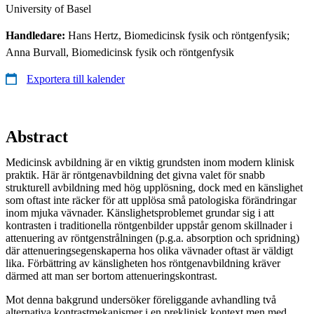
University of Basel
Handledare:
Hans Hertz, Biomedicinsk fysik och röntgenfysik;
Anna Burvall, Biomedicinsk fysik och röntgenfysik
Exportera till kalender
Abstract
Medicinsk avbildning är en viktig grundsten inom modern klinisk
praktik. Här är röntgenavbildning det givna valet för snabb
strukturell avbildning med hög upplösning, dock med en känslighet
som oftast inte räcker för att upplösa små patologiska förändringar
inom mjuka vävnader. Känslighetsproblemet grundar sig i att
kontrasten i traditionella röntgenbilder uppstår genom skillnader i
attenuering av röntgenstrålningen (p.g.a. absorption och spridning)
där attenueringsegenskaperna hos olika vävnader oftast är väldigt
lika. Förbättring av känsligheten hos röntgenavbildning kräver
därmed att man ser bortom attenueringskontrast.
Mot denna bakgrund undersöker föreliggande avhandling två
alternativa kontrastmekanismer i en preklinisk kontext men med