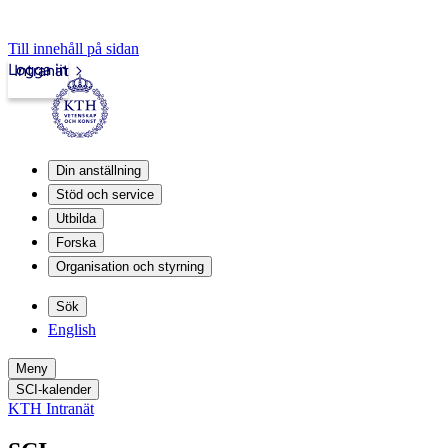
Till innehåll på sidan
Logga in
Intranät
Din anställning
Stöd och service
Utbilda
Forska
Organisation och styrning
Sök
English
Meny
SCI-kalender
KTH Intranät