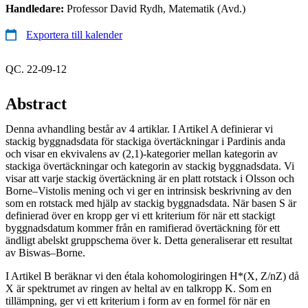
Handledare:
Professor David Rydh, Matematik (Avd.)
Exportera till kalender
QC. 22-09-12
Abstract
Denna avhandling består av 4 artiklar. I Artikel A definierar vi
stackig byggnadsdata för stackiga övertäckningar i Pardinis anda
och visar en ekvivalens av (2,1)-kategorier mellan kategorin av
stackiga övertäckningar och kategorin av stackig byggnadsdata. Vi
visar att varje stackig övertäckning är en platt rotstack i Olsson och
Borne–Vistolis mening och vi ger en intrinsisk beskrivning av den
som en rotstack med hjälp av stackig byggnadsdata. När basen S är
definierad över en kropp ger vi ett kriterium för när ett stackigt
byggnadsdatum kommer från en ramifierad övertäckning för ett
ändligt abelskt gruppschema över k. Detta generaliserar ett resultat
av Biswas–Borne.
I Artikel B beräknar vi den étala kohomologiringen H*(X, Z/nZ) då
X är spektrumet av ringen av heltal av en talkropp K. Som en
tillämpning, ger vi ett kriterium i form av en formel för när en