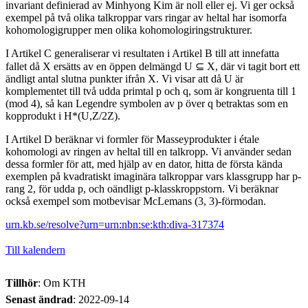
invariant definierad av Minhyong Kim är noll eller ej. Vi ger också
exempel på två olika talkroppar vars ringar av heltal har isomorfa
kohomologigrupper men olika kohomologiringstrukturer.
I Artikel C generaliserar vi resultaten i Artikel B till att innefatta
fallet då X ersätts av en öppen delmängd U ⊆ X, där vi tagit bort ett
ändligt antal slutna punkter ifrån X. Vi visar att då U är
komplementet till två udda primtal p och q, som är kongruenta till 1
(mod 4), så kan Legendre symbolen av p över q betraktas som en
kopprodukt i H*(U,Z/2Z).
I Artikel D beräknar vi formler för Masseyprodukter i étale
kohomologi av ringen av heltal till en talkropp. Vi använder sedan
dessa formler för att, med hjälp av en dator, hitta de första kända
exemplen på kvadratiskt imaginära talkroppar vars klassgrupp har p-
rang 2, för udda p, och oändligt p-klasskroppstorn. Vi beräknar
också exempel som motbevisar McLemans (3, 3)-förmodan.
urn.kb.se/resolve?urn=urn:nbn:se:kth:diva-317374
Till kalendern
Tillhör
: Om KTH
Senast ändrad
:
2022-09-14