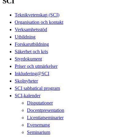
SCI
Teknikvetenskap (SCI)
Organisation och kontakt
Verksamhetsstöd
Utbildning
Forskarutbildning
Säkerhet och kris
Styrdokument
Priser och utmärkelser
Inkludering@SCI
Skolnyheter
SCI sabbatical program
SCI-kalender
Disputationer
Docentpresentation
Licentiatseminarier
Evenemang
Seminarium