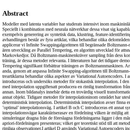
Abstract
Modeller med latenta variabler har studerats intensivt inom maskininlä
Speciellt i kombination med neurala nätverkhar dessa visat sig kapabl
exempelvis generering av syntetisk data, klustring, feature-identifieri
avhandlingen består av fyra artiklar, vilka behandlar olika delområden 
applicerar vi Infinite Swappingalgoritmen till begränsade Boltzmann-
ären utveckling av Parallel Tempering, en algoritm utvecklad för att
Markovkedjor. Då Boltzmann-maskinenkräver sampling från dess kom
träning, är dessa metoder relevanta. I litteraturen har det tidigare demon
Tempering signifikant förbättrar träningen av Boltzmannmaskinen. Art
anda, genom att anpassa Infinite Swapping-algoritmen till Boltzmann
treartiklarna behandlar olika aspekter av Variational Autoencoders. I 
introduceras och undersöks metoder för stokastisk interpolation. I de
med interpolation uppgiftenatt producera en rimlig transformation från 
annan. Inom bildanalys innebär detta en trovärdig visuell transformationf
annat objekt. Tidigare metoder för interpolationinom området har utes
deterministisk interpolation. Deterministisk interpolation avser finna e
’optimal’ interpolationsväg. I artikel B och C introduceras ett annat syns
interpolationsvägar karaktäriserasav en fördelning vilken är möjlig att 
simuleringar dragna från de föreslagna fördelningarna ligger i den må
apriori-fördelningen presenteras; vilket ger teoretiskt stöd till att met
rimliga observationer.I artikel D används Variational Autoencoders ino