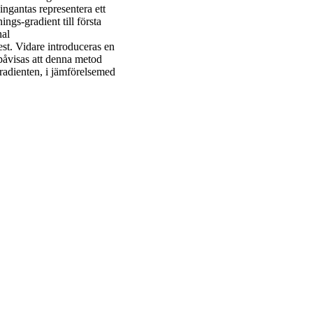
ingantas representera ett
ings-gradient till första
nal
st. Vidare introduceras en
 påvisas att denna metod
gradienten, i jämförelsemed