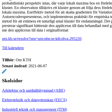
probabilistiskt perspektiv intas, där varje lokalt maxima hos en fördeln
kluster. En observation tillskrivs ett kluster genom att följa dess fördeln
lokala maxima. Eneffektiv metod för att skatta gradienten för Variatio
Autoencoderspresenteras, och implementeras praktiskt för empiriska te
metod för att estimera ett naturligt antal kluster för endatamängd. Det
presterar signifikant bättrenär den appliceras till data behandlad med 
när den appliceras till data i originalformat
urn.kb.se/resolve?urn=urn:nbn:se:kth:diva-295220
Till kalendern
Tillhör
: Om KTH
Senast ändrad
:
2021-06-07
Skolsidor
Arkitektur och samhällsbyggnad (ABE)
Elektroteknik och datavetenskap (EECS)
Industriell teknik och management (ITM)