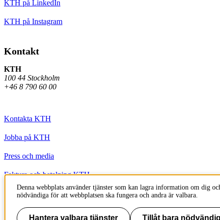
KTH på LinkedIn
KTH på Instagram
Kontakt
KTH
100 44 Stockholm
+46 8 790 60 00
Kontakta KTH
Jobba på KTH
Press och media
Faktura och betalning KTH
Denna webbplats använder tjänster som kan lagra information om dig och
Om KTH:s webbplatser
nödvändiga för att webbplatsen ska fungera och andra är valbara.
Tillgänglighetsredogörelse
Hantera valbara tjänster
Tillåt bara nödvändig