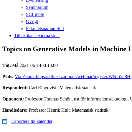
Evenemang
Seminarium
SCI-möte
Övrigt
Fakultetsnämnd SCI
Till skolans externa sida​​​​​​​
Topics on Generative Models in Machine 
Tid:
Må 2021-06-14 kl 13.00
Plats:
Via Zoom: https://kth-se.zoom.us/webinar/register/WN_i5
Respondent:
Carl Ringqvist
, Matematisk statistik
Opponent:
Professor Thomas Schön, nst för informationsteknologi, U
Handledare:
Professor Henrik Hult, Matematisk statistik
Exportera till kalender