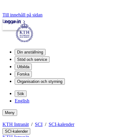
Till innehåll på sidan
Logga in
Intranät
Din anställning
Stöd och service
Utbilda
Forska
Organisation och styrning
Sök
English
Meny
KTH Intranät
SCI
SCI-kalender
SCI-kalender