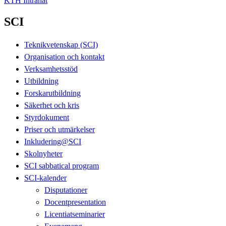
KTH Intranät
SCI
Teknikvetenskap (SCI)
Organisation och kontakt
Verksamhetsstöd
Utbildning
Forskarutbildning
Säkerhet och kris
Styrdokument
Priser och utmärkelser
Inkludering@SCI
Skolnyheter
SCI sabbatical program
SCI-kalender
Disputationer
Docentpresentation
Licentiatseminarier