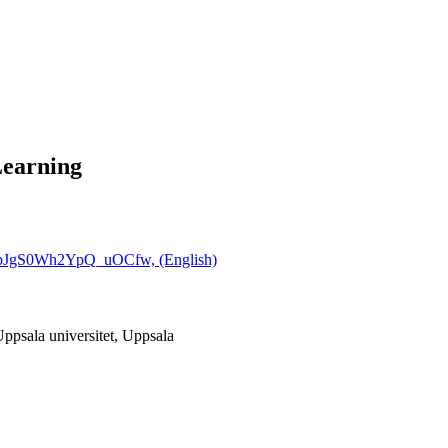
Learning
n8HpJgS0Wh2YpQ_uOCfw, (English)
ppsala universitet, Uppsala