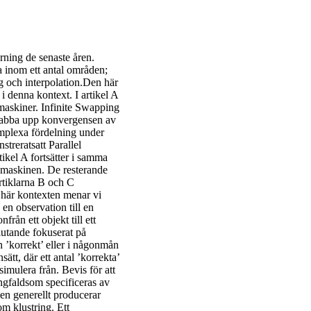
rning de senaste åren.
a inom ett antal områden;
ng och interpolation.Den här
i denna kontext. I artikel A
maskiner. Infinite Swapping
snabba upp konvergensen av
plexa fördelning under
streratsatt Parallel
ikel A fortsätter i samma
-maskinen. De resterande
artiklarna B och C
n här kontexten menar vi
en observation till en
rån ett objekt till ett
lutande fokuserat på
n ’korrekt’ eller i någonmån
ätt, där ett antal ’korrekta’
simulera från. Bevis för att
ngfaldsom specificeras av
oden generellt producerar
m klustring. Ett