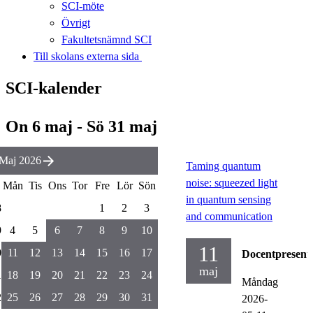
SCI-möte
Övrigt
Fakultetsnämnd SCI
Till skolans externa sida​​​​​​​
SCI-kalender
On 6 maj - Sö 31 maj
Maj 2026
Taming quantum
noise: squeezed light
Mån
Tis
Ons
Tor
Fre
Lör
Sön
in quantum sensing
8
1
2
3
and communication
9
4
5
6
7
8
9
10
11
0
11
12
13
14
15
16
17
Docentpresent
maj
1
18
19
20
21
22
23
24
Måndag
2
25
26
27
28
29
30
31
2026-