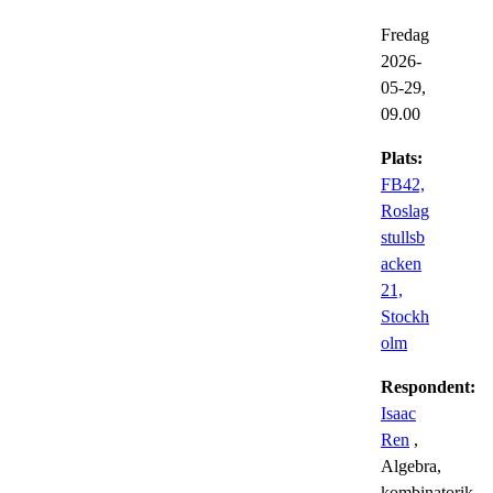
Fredag
2026-
05-29,
09.00
Plats:
FB42,
Roslag
stullsb
acken
21,
Stockh
olm
Respondent:
Isaac
Ren
,
Algebra,
kombinatorik