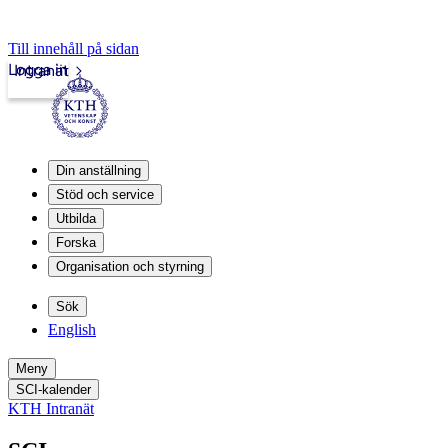
Till innehåll på sidan
Logga in
Intranät
Din anställning
Stöd och service
Utbilda
Forska
Organisation och styrning
Sök
English
Meny
SCI-kalender
KTH Intranät