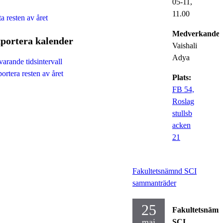
05-11,
11.00
ta resten av året
Medverkande:
portera kalender
Vaishali
Adya
arande tidsintervall
ortera resten av året
Plats:
FB 54,
Roslag
stullsb
acken
21
Fakultetsnämnd SCI
sammanträder
25
Fakultetsnäm
maj
SCI