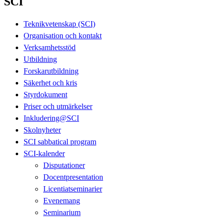
SCI
Teknikvetenskap (SCI)
Organisation och kontakt
Verksamhetsstöd
Utbildning
Forskarutbildning
Säkerhet och kris
Styrdokument
Priser och utmärkelser
Inkludering@SCI
Skolnyheter
SCI sabbatical program
SCI-kalender
Disputationer
Docentpresentation
Licentiatseminarier
Evenemang
Seminarium