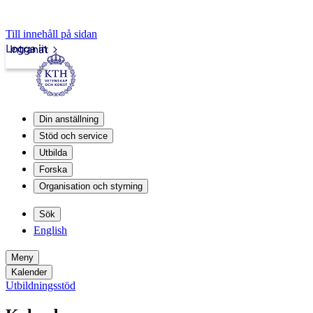
Till innehåll på sidan
Logga in
Intranät
Din anställning
Stöd och service
Utbilda
Forska
Organisation och styrning
Sök
English
Meny
Kalender
Utbildningsstöd