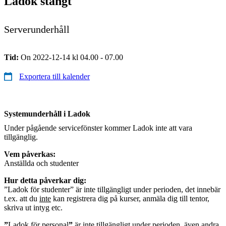
Ladok stängt
Serverunderhåll
Tid:
On 2022-12-14 kl 04.00 - 07.00
Exportera till kalender
Systemunderhåll i Ladok
Under pågående servicefönster kommer Ladok inte att vara
tillgänglig.
Vem påverkas:
Anställda och studenter
Hur detta påverkar dig:
”Ladok för studenter” är inte tillgängligt under perioden, det innebär
t.ex. att du
inte
kan registrera dig på kurser, anmäla dig till tentor,
skriva ut intyg etc.
”
Ladok för personal
”
är inte tillgängligt under perioden, även andra