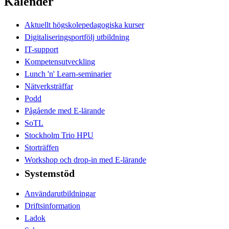
Kalender
Aktuellt högskolepedagogiska kurser
Digitaliseringsportfölj utbildning
IT-support
Kompetensutveckling
Lunch 'n' Learn-seminarier
Nätverksträffar
Podd
Pågående med E-lärande
SoTL
Stockholm Trio HPU
Storträffen
Workshop och drop-in med E-lärande
Systemstöd
Användarutbildningar
Driftsinformation
Ladok