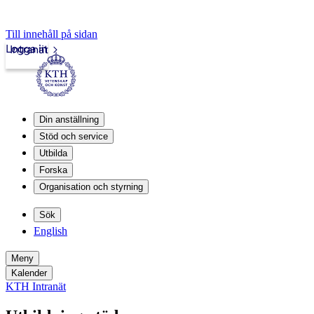
Till innehåll på sidan
Logga in
Intranät
Din anställning
Stöd och service
Utbilda
Forska
Organisation och styrning
Sök
English
Meny
Kalender
KTH Intranät