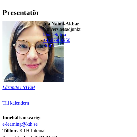
Presentatör
Ida Naimi-Akbar
universitetsadjunkt
idna@kth.se
+468790
9250
Profil
Lärande i STEM
Till kalendern
Innehållsansvarig:
e-learning@kth.se
Tillhör
: KTH Intranät