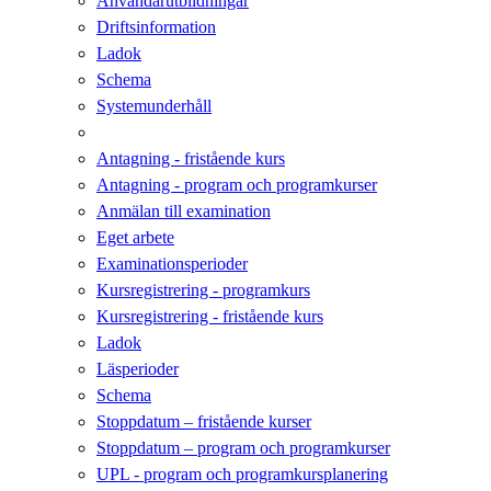
Användarutbildningar
Driftsinformation
Ladok
Schema
Systemunderhåll
Antagning - fristående kurs
Antagning - program och programkurser
Anmälan till examination
Eget arbete
Examinationsperioder
Kursregistrering - programkurs
Kursregistrering - fristående kurs
Ladok
Läsperioder
Schema
Stoppdatum – fristående kurser
Stoppdatum – program och programkurser
UPL - program och programkursplanering