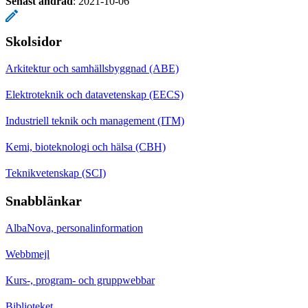
Senast ändrad
:
2021-10-06
Skolsidor
Arkitektur och samhällsbyggnad (ABE)
Elektroteknik och datavetenskap (EECS)
Industriell teknik och management (ITM)
Kemi, bioteknologi och hälsa (CBH)
Teknikvetenskap (SCI)
Snabblänkar
AlbaNova, personalinformation
Webbmejl
Kurs-, program- och gruppwebbar
Biblioteket