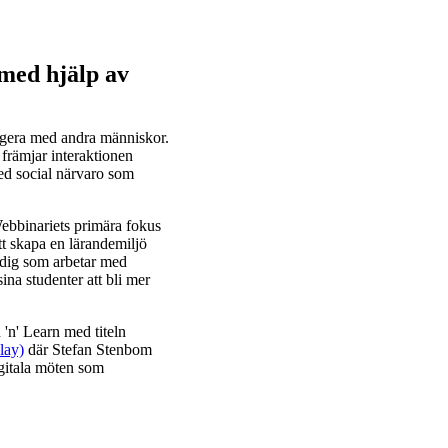
 med hjälp av
ragera med andra människor.
främjar interaktionen
med social närvaro som
Webbinariets primära fokus
tt skapa en lärandemiljö
l dig som arbetar med
ina studenter att bli mer
 'n' Learn med titeln
lay)
där Stefan Stenbom
igitala möten som