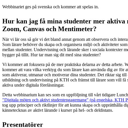
Webbinariet ges på svenska och kommer att spelas in.
Hur kan jag få mina studenter mer aktiva
Zoom, Canvas och Mentimeter?
När vi lär oss så gör vi det bland annat genom att observera och inte
Som lärare behöver du skapa och organisera miljö och aktiviteter som 
mellan studenter. Undervisning och lärande sker i sociala kontexter 
bygger på tillit. Hur tar man sig dit med sina studenter?
Vi kommer att fokusera på de mer praktiska delarna av detta arbete. 
kommer att vara vilka verktyg du som lärare kan använda dig av för a
som aktiverar, utmanar och motiverar dina studenter. Det riktar sig til
utbildning och undervisning på KTH och främst till lärare som vill få s
aktiva under digitala föreläsningar.
Detta webbinarium kan ses som en uppföljning till vårt tidigare Lunch
"Digitala möten och aktivt studentengagemang" (på engelska, KTH P
tog upp principer och riktlinjer för att kunna skapa och upprätthålla d
kännetecknas av aktivt lärande i kurser på hel- och deldistans.
Presentatörer