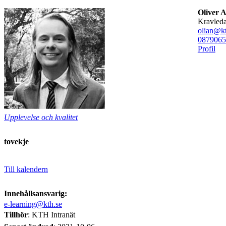
Oliver 
kravled
olian@kt
08790
65
Profil
Upplevelse och kvalitet
tovekje
Till kalendern
Innehållsansvarig:
e-learning@kth.se
Tillhör
: KTH Intranät