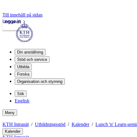
Till innehåll på sidan
Logga in
Intranät
Din anställning
Stöd och service
Utbilda
Forska
Organisation och styrning
Sök
English
Meny
KTH Intranät
Utbildningsstöd
Kalender
Lunch 'n' Learn-semi
Kalender