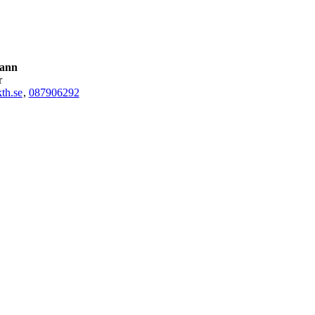
Kann
r
th.se
,
08790
6292