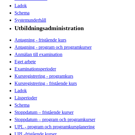
Ladok
Schema
Systemunderhåll
Utbildningsadministration
Antagning - fristående kurs
Antagning - program och programkurser
Anmälan till examination
Eget arbete
Examinationsperioder
Kursregistrering - programkurs
Kursregistrering - fristående kurs
Ladok
Läsperioder
Schema
Stoppdatum – fristående kurser
Stoppdatum – program och programkurser
UPL - program och programkursplanering
UPL-fristående kurser