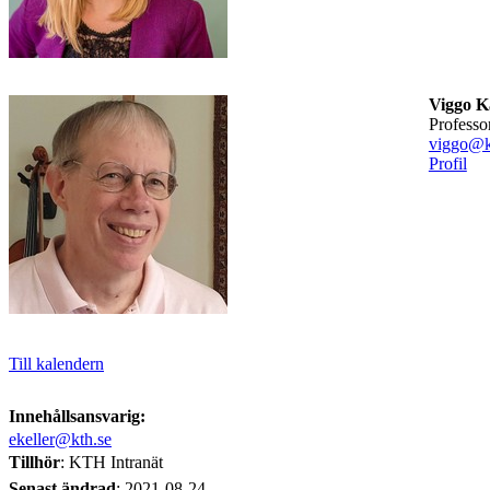
Viggo 
professo
viggo@k
Profil
Till kalendern
Innehållsansvarig:
ekeller@kth.se
Tillhör
: KTH Intranät
Senast ändrad
:
2021-08-24