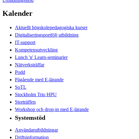
Utbildningsstöd
Kalender
Aktuellt högskolepedagogiska kurser
Digitaliseringsportfölj utbildning
IT-support
Kompetensutveckling
Lunch 'n' Learn-seminarier
Nätverksträffar
Podd
Pågående med E-lärande
SoTL
Stockholm Trio HPU
Storträffen
Workshop och drop-in med E-lärande
Systemstöd
Användarutbildningar
Driftsinformation