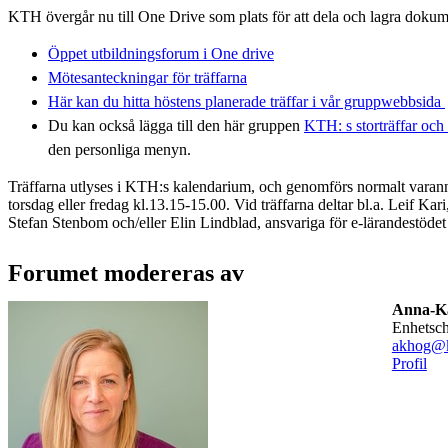
KTH övergår nu till One Drive som plats för att dela och lagra dokum
Öppet utbildningsforum i One drive
Mötesanteckningar för träffarna
Här kan du hitta höstens planerade träffar i vår gruppwebbsida
Du kan också lägga till den här gruppen
KTH: s storträffar oc
den personliga menyn.
Träffarna utlyses i KTH:s kalendarium, och genomförs normalt varan
torsdag eller fredag kl.13.15-15.00. Vid träffarna deltar bl.a. Leif Kari
Stefan Stenbom och/eller Elin Lindblad, ansvariga för e-lärandestöde
Forumet modereras av
Anna-Ka
enhetsc
akhog@k
Profil