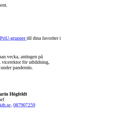
ent.
h PriU-grupper
till dina favoriter i
nan vecka, antingen på
, vicerektor för utbildning,
t under pandemin.
rin Högfeldt
hef
th.se
,
08790
7259