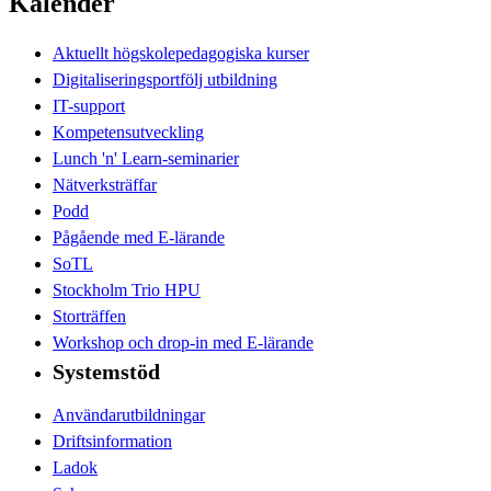
Kalender
Aktuellt högskolepedagogiska kurser
Digitaliseringsportfölj utbildning
IT-support
Kompetensutveckling
Lunch 'n' Learn-seminarier
Nätverksträffar
Podd
Pågående med E-lärande
SoTL
Stockholm Trio HPU
Storträffen
Workshop och drop-in med E-lärande
Systemstöd
Användarutbildningar
Driftsinformation
Ladok