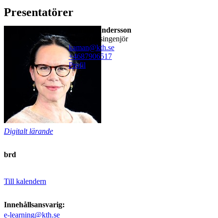
Presentatörer
Kamilla Andersson
forskningsingenjör
kaman@kth.se
+468790
6517
Profil
Digitalt lärande
brd
Till kalendern
Innehållsansvarig:
e-learning@kth.se