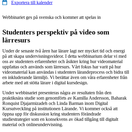
Exportera till kalender
Webbinariet ges på svenska och kommer att spelas in
Studenters perspektiv på video som
lärresurs
Under de senaste två åren har lärare lagt ner mycket tid och energi
på att skapa undervisningsvideor. I detta webbinarium delar vi med
oss av studenters erfarenheter och åsikter kring hur videomaterial
uppfattas och används som lärresurs. Vårt fokus har varit på hur
videomaterial kan användas i studenters lärandeprocess och bidra till
en inkluderande lärmiljö. Vi berättar även om våra erfarenheter från
arbete med att stötta lärare i digital kursdesign.
Under webbinariet presenteras några av resultaten från den
praktiknära studie som genomförts av Kamilla Andersson, Baharak
Ronquist Djajarmizadeh och Linda Barman inom Digital
Kursutveckling på institutionen Lärande. Vi kommer också att
öppna upp för diskussion kring studenters förändrade
studiestrategier som en konsekvens av ökad tillgång till digitalt
material och onlineundervisning.