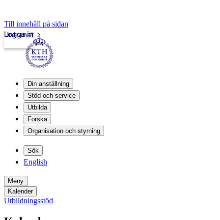
Till innehåll på sidan
Logga in
Intranät
Din anställning
Stöd och service
Utbilda
Forska
Organisation och styrning
Sök
English
Meny
Kalender
Utbildningsstöd