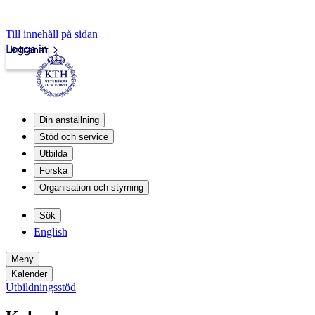
Till innehåll på sidan
Logga in
Intranät
Din anställning
Stöd och service
Utbilda
Forska
Organisation och styrning
Sök
English
Meny
Kalender
Utbildningsstöd