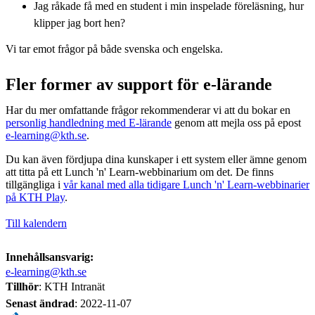
Jag råkade få med en student i min inspelade föreläsning, hur
klipper jag bort hen?
Vi tar emot frågor på både svenska och engelska.
Fler former av support för e-lärande
Har du mer omfattande frågor rekommenderar vi att du bokar en
personlig handledning med E-lärande
genom att mejla oss på epost
e-learning@kth.se
.
Du kan även fördjupa dina kunskaper i ett system eller ämne genom
att titta på ett Lunch 'n' Learn-webbinarium om det. De finns
tillgängliga i
vår kanal med alla tidigare Lunch 'n' Learn-webbinarier
på KTH Play
.
Till kalendern
Innehållsansvarig:
e-learning@kth.se
Tillhör
: KTH Intranät
Senast ändrad
:
2022-11-07