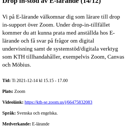
Drop in-stöd av E-lärande (14/12)
Vi på E-lärande välkomnar dig som lärare till drop
in-support över Zoom. Under drop-in-tillfället
kommer du att kunna prata med anställda hos E-
lärande och få svar på frågor om digital
undervisning samt de systemstöd/digitala verktyg
som KTH tillhandahåller, exempelvis Zoom, Canvas
och Möbius.
Tid:
Ti 2021-12-14 kl 15.15 - 17.00
Plats:
Zoom
Videolänk:
https://kth-se.zoom.us/j/66475832083
Språk:
Svenska och engelska.
Medverkande:
E-lärande