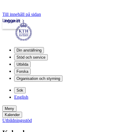
Till innehåll på sidan
Logga in
Intranät
Din anställning
Stöd och service
Utbilda
Forska
Organisation och styrning
Sök
English
Meny
Kalender
Utbildningsstöd