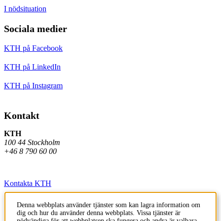
I nödsituation
Sociala medier
KTH på Facebook
KTH på LinkedIn
KTH på Instagram
Kontakt
KTH
100 44 Stockholm
+46 8 790 60 00
Kontakta KTH
Jobba på KTH
Denna webbplats använder tjänster som kan lagra information om
dig och hur du använder denna webbplats. Vissa tjänster är
Press och media
nödvändiga för att webbplatsen ska fungera och andra är valbara.