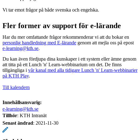
Vi tar emot frågor på både svenska och engelska.
Fler former av support för e-lärande
Har du mer omfattande frågor rekommenderar vi att du bokar en
personlig handledning med E-lärande
genom att mejla oss på epost
e-learning@kth.se
.
Du kan även fördjupa dina kunskaper i ett system eller ämne genom
att titta på ett Lunch 'n' Learn-webbinarium om det. De finns
tillgängliga i
vår kanal med alla tidigare Lunch 'n' Learn-webbinarier
på KTH Play
.
Till kalendern
Innehållsansvarig:
e-learning@kth.se
Tillhör
: KTH Intranät
Senast ändrad
:
2021-11-30