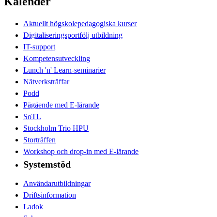
Kalender
Aktuellt högskolepedagogiska kurser
Digitaliseringsportfölj utbildning
IT-support
Kompetensutveckling
Lunch 'n' Learn-seminarier
Nätverksträffar
Podd
Pågående med E-lärande
SoTL
Stockholm Trio HPU
Storträffen
Workshop och drop-in med E-lärande
Systemstöd
Användarutbildningar
Driftsinformation
Ladok