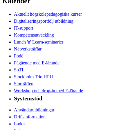
Kalender
Aktuellt högskolepedagogiska kurser
Digitaliseringsportfölj utbildning
IT-support
Kompetensutveckling
Lunch 'n' Learn-seminarier
Nätverksträffar
Podd
Pågående med E-lärande
SoTL
Stockholm Trio HPU
Storträffen
Workshop och drop-in med E-lärande
Systemstöd
Användarutbildningar
Driftsinformation
Ladok