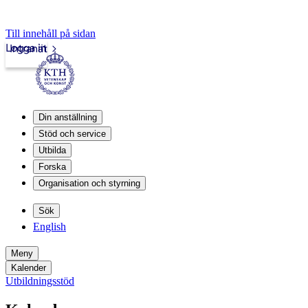
Till innehåll på sidan
Logga in
Intranät
Din anställning
Stöd och service
Utbilda
Forska
Organisation och styrning
Sök
English
Meny
Kalender
Utbildningsstöd