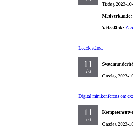
Tisdag 2023-10
Medverkande:
Videolänk:
Zo
Ladok stängt
11
Systemunderhå
okt
Onsdag 2023-1
Digital minikonferens om ex
11
Kompetensutve
okt
Onsdag 2023-1