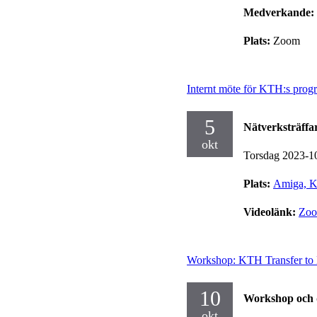
Medverkande:
Plats:
Zoom
Internt möte för KTH:s prog
5
Nätverksträffa
okt
Torsdag 2023-1
Plats:
Amiga, K
Videolänk:
Zo
Workshop: KTH Transfer to L
10
Workshop och 
okt