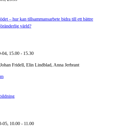
et – hur kan tillsammansarbete bidra till ett bättre
föränderlig värld?
0-04,
15.00
- 15.30
Johan Fridell, Elin Lindblad, Anna Jerbrant
om
bildning
0-05,
10.00
- 11.00