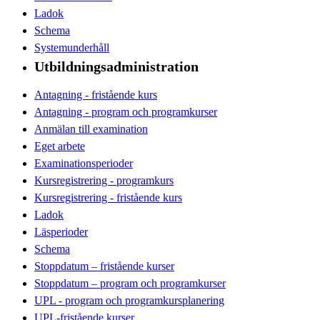
Ladok
Schema
Systemunderhåll
Utbildningsadministration
Antagning - fristående kurs
Antagning - program och programkurser
Anmälan till examination
Eget arbete
Examinationsperioder
Kursregistrering - programkurs
Kursregistrering - fristående kurs
Ladok
Läsperioder
Schema
Stoppdatum – fristående kurser
Stoppdatum – program och programkurser
UPL - program och programkursplanering
UPL-fristående kurser