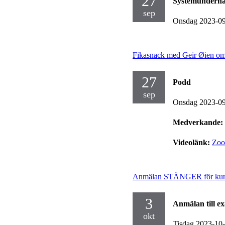
27
Systemunderhå
sep
Onsdag 2023-0
Fikasnack med Geir Øien om
27
Podd
sep
Onsdag 2023-0
Medverkande:
Videolänk:
Zo
Anmälan STÄNGER för kurser
3
Anmälan till e
okt
Tisdag 2023-10