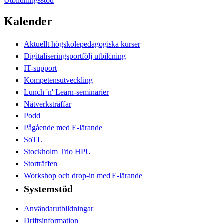
Utbildningsstöd
Kalender
Aktuellt högskolepedagogiska kurser
Digitaliseringsportfölj utbildning
IT-support
Kompetensutveckling
Lunch 'n' Learn-seminarier
Nätverksträffar
Podd
Pågående med E-lärande
SoTL
Stockholm Trio HPU
Storträffen
Workshop och drop-in med E-lärande
Systemstöd
Användarutbildningar
Driftsinformation