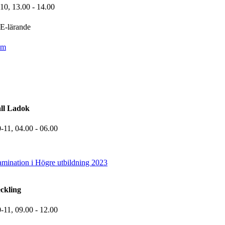
-10,
13.00
- 14.00
E-lärande
om
ll Ladok
0-11,
04.00
- 06.00
amination i Högre utbildning 2023
ckling
0-11,
09.00
- 12.00