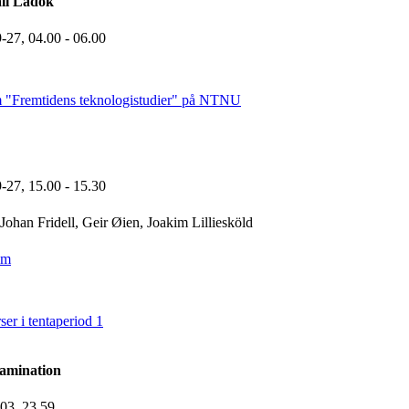
ll Ladok
9-27,
04.00
- 06.00
 "Fremtidens teknologistudier" på NTNU
9-27,
15.00
- 15.30
Johan Fridell, Geir Øien, Joakim Lilliesköld
om
 i tentaperiod 1
xamination
-03,
23.59