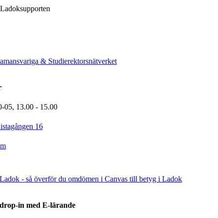
Ladoksupporten
ramansvariga & Studierektorsnätverket
r
0-05,
13.00
- 15.00
istagången 16
om
adok - så överför du omdömen i Canvas till betyg i Ladok
drop-in med E-lärande