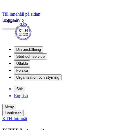
Till innehåll på sidan
Logga in
Intranät
Din anställning
Stöd och service
Utbilda
Forska
Organisation och styrning
Sök
English
Meny
I verkstan
KTH Intranät