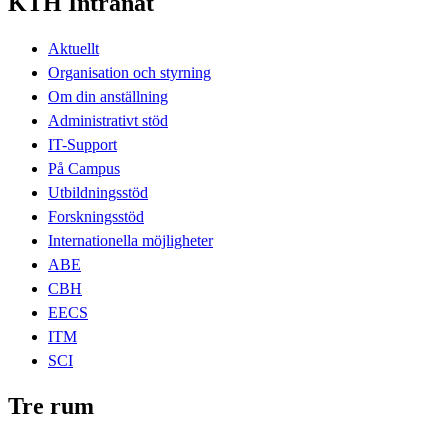
KTH Intranät
Aktuellt
Organisation och styrning
Om din anställning
Administrativt stöd
IT-Support
På Campus
Utbildningsstöd
Forskningsstöd
Internationella möjligheter
ABE
CBH
EECS
ITM
SCI
Tre rum