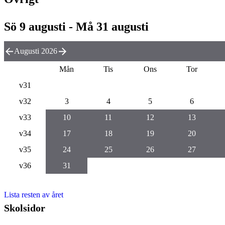
Sö 9 augusti - Må 31 augusti
Augusti 2026
Mån
Tis
Ons
Tor
v31
v32
3
4
5
6
v33
10
11
12
13
v34
17
18
19
20
v35
24
25
26
27
v36
31
Lista resten av året
Skolsidor