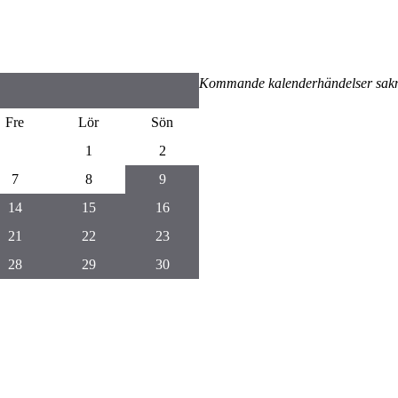
Kommande kalenderhändelser sak
Fre
Lör
Sön
1
2
7
8
9
14
15
16
21
22
23
28
29
30