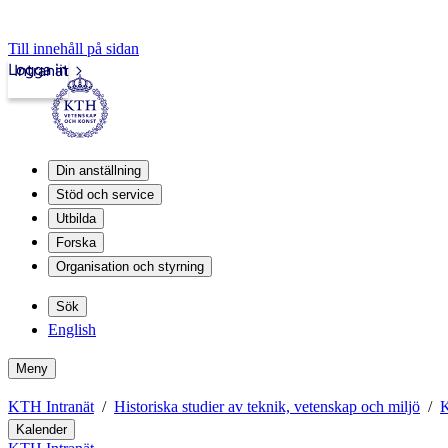
Till innehåll på sidan
Logga in
Intranät
Din anställning
Stöd och service
Utbilda
Forska
Organisation och styrning
Sök
English
Meny
KTH Intranät
Historiska studier av teknik, vetenskap och miljö
K
Kalender