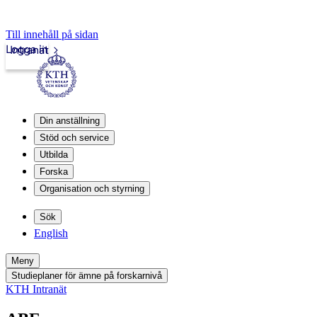
Till innehåll på sidan
Logga in
Intranät
Din anställning
Stöd och service
Utbilda
Forska
Organisation och styrning
Sök
English
Meny
Studieplaner för ämne på forskarnivå
KTH Intranät