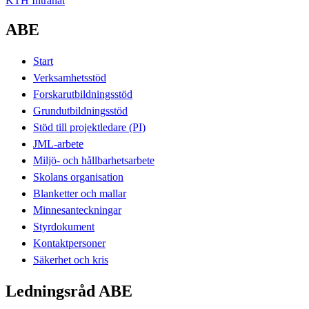
KTH Intranät
ABE
Start
Verksamhetsstöd
Forskarutbildningsstöd
Grundutbildningsstöd
Stöd till projektledare (PI)
JML-arbete
Miljö- och hållbarhetsarbete
Skolans organisation
Blanketter och mallar
Minnesanteckningar
Styrdokument
Kontaktpersoner
Säkerhet och kris
Ledningsråd ABE