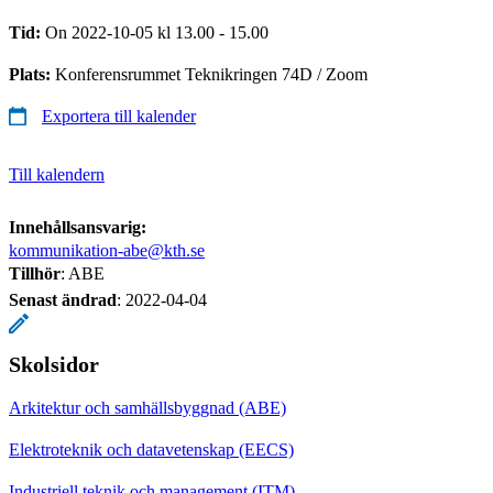
Tid:
On 2022-10-05 kl 13.00 - 15.00
Plats:
Konferensrummet Teknikringen 74D / Zoom
Exportera till kalender
Till kalendern
Innehållsansvarig:
kommunikation-abe@kth.se
Tillhör
: ABE
Senast ändrad
:
2022-04-04
Skolsidor
Arkitektur och samhällsbyggnad (ABE)
Elektroteknik och datavetenskap (EECS)
Industriell teknik och management (ITM)