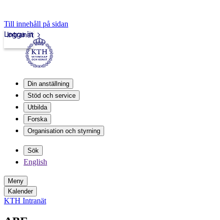
Till innehåll på sidan
Logga in
Intranät
Din anställning
Stöd och service
Utbilda
Forska
Organisation och styrning
Sök
English
Meny
Kalender
KTH Intranät