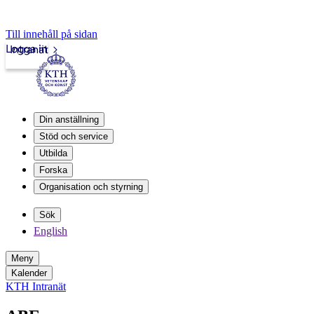
Till innehåll på sidan
Logga in
Intranät
Din anställning
Stöd och service
Utbilda
Forska
Organisation och styrning
Sök
English
Meny
Kalender
KTH Intranät