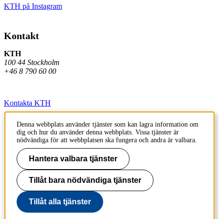
KTH på Instagram
Kontakt
KTH
100 44 Stockholm
+46 8 790 60 00
Kontakta KTH
Jobba på KTH
Denna webbplats använder tjänster som kan lagra information om
dig och hur du använder denna webbplats. Vissa tjänster är
Press och media
nödvändiga för att webbplatsen ska fungera och andra är valbara.
Faktura och betalning KTH
Hantera valbara tjänster
Om KTH:s webbplatser
Tillåt bara nödvändiga tjänster
Tillgänglighetsredogörelse
Tillåt alla tjänster