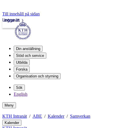
Till innehåll på sidan
Logga in
Intranät
Din anställning
Stöd och service
Utbilda
Forska
Organisation och styrning
Sök
English
Meny
KTH Intranät
ABE
Kalender
Samverkan
Kalender