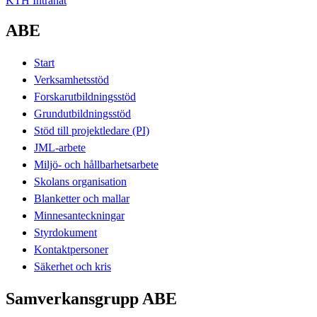
KTH Intranät
ABE
Start
Verksamhetsstöd
Forskarutbildningsstöd
Grundutbildningsstöd
Stöd till projektledare (PI)
JML-arbete
Miljö- och hållbarhetsarbete
Skolans organisation
Blanketter och mallar
Minnesanteckningar
Styrdokument
Kontaktpersoner
Säkerhet och kris
Samverkansgrupp ABE