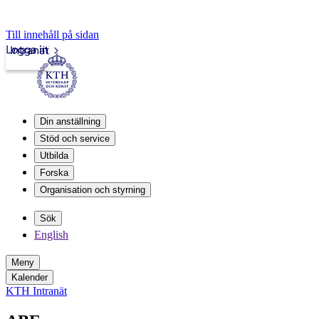
Till innehåll på sidan
Logga in
Intranät
Din anställning
Stöd och service
Utbilda
Forska
Organisation och styrning
Sök
English
Meny
Kalender
KTH Intranät