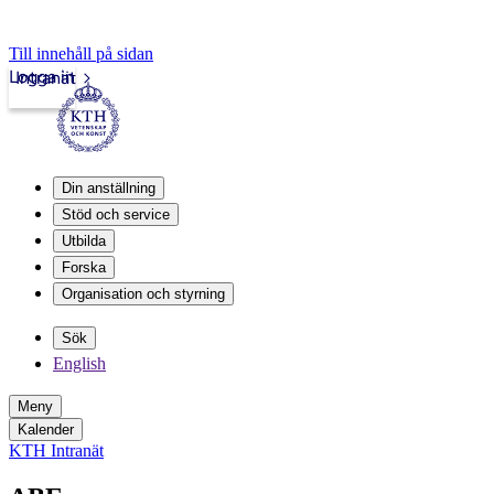
Till innehåll på sidan
Logga in
Intranät
Din anställning
Stöd och service
Utbilda
Forska
Organisation och styrning
Sök
English
Meny
Kalender
KTH Intranät