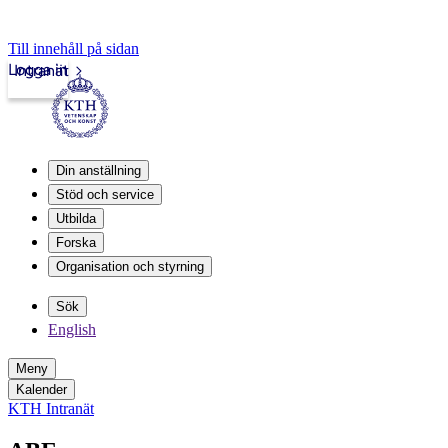
Till innehåll på sidan
Logga in
Intranät
Din anställning
Stöd och service
Utbilda
Forska
Organisation och styrning
Sök
English
Meny
Kalender
KTH Intranät