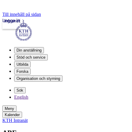
Till innehåll på sidan
Logga in
Intranät
Din anställning
Stöd och service
Utbilda
Forska
Organisation och styrning
Sök
English
Meny
Kalender
KTH Intranät