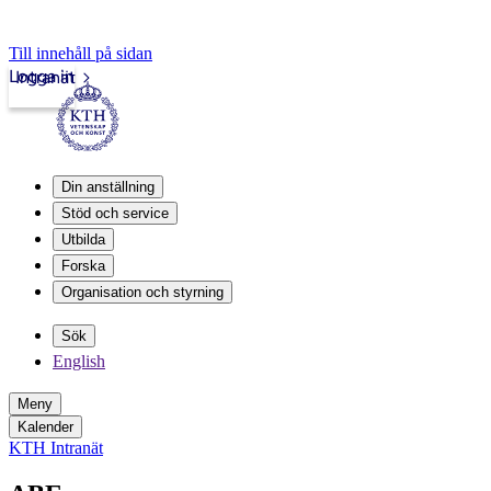
Till innehåll på sidan
Logga in
Intranät
Din anställning
Stöd och service
Utbilda
Forska
Organisation och styrning
Sök
English
Meny
Kalender
KTH Intranät