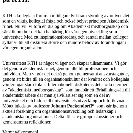
KTH:s kollegiala forum har tidigare lyft fram styrning av universitet
som en viktig kollegial fråga och också belyst principen Akademisk
frihet. Nu vill vi föra en dialog om Akademiskt medborgarskap och
särskilt om hur det kan ha bäring för vår egen utveckling som
universitet. Med ett inspirationsföredrag och samtal mellan kollegor
syftar vi till att diskutera större och mindre behov av förändringar i
vår egen organisation.
Universitetet KTH är något vi äger och skapar tillsammans. Vi gör
det genom akademisk frihet, genom tillit till professionen och
individen. Men vi gör det också genom gemensamt ansvarstagande,
genom att bidra till en organisationskultur där kvalitet och kollegiala
värderingar står i fokus. Internationellt diskuteras detta ofta i termer
av ”akademiskt medborgarskap”, som innebär ett förhållningssätt till
akademiskt arbete där man självklart ser sig som en del av
universitetet och bidrar till universitetets utveckling och fortlevnad.
Mötet inleds av professor
Johann Packendorff*
, som går igenom
aktuell forskning om organisationsutveckling och ledarskap i
akademiska organisationer. Detta följs av gruppdiskussioner och
gemensamma reflektioner.
Varmt välkommen!