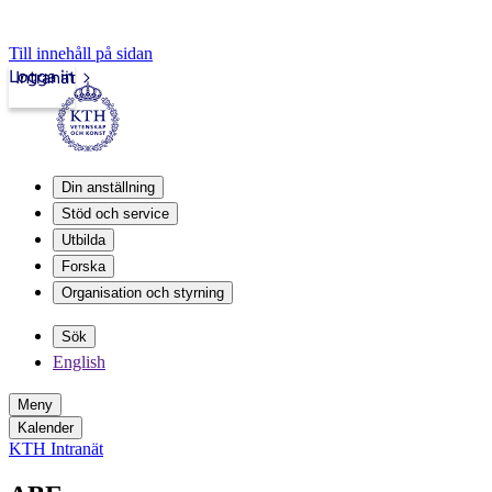
Till innehåll på sidan
Logga in
Intranät
Din anställning
Stöd och service
Utbilda
Forska
Organisation och styrning
Sök
English
Meny
Kalender
KTH Intranät