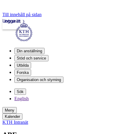
Till innehåll på sidan
Logga in
Intranät
Din anställning
Stöd och service
Utbilda
Forska
Organisation och styrning
Sök
English
Meny
Kalender
KTH Intranät