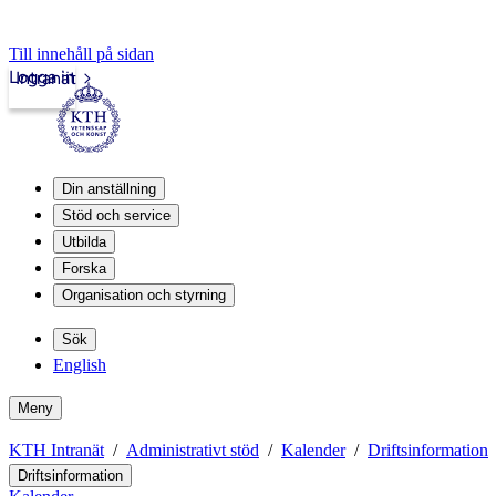
Till innehåll på sidan
Logga in
Intranät
Din anställning
Stöd och service
Utbilda
Forska
Organisation och styrning
Sök
English
Meny
KTH Intranät
Administrativt stöd
Kalender
Driftsinformation
Driftsinformation