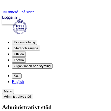
Till innehåll på sidan
Logga in
Intranät
Din anställning
Stöd och service
Utbilda
Forska
Organisation och styrning
Sök
English
Meny
Administrativt stöd
Administrativt stöd