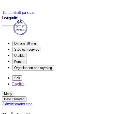
Till innehåll på sidan
Logga in
Intranät
Din anställning
Stöd och service
Utbilda
Forska
Organisation och styrning
Sök
English
Meny
Beslutsmöten
Administrativt stöd