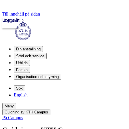
Till innehåll på sidan
Logga in
Intranät
Din anställning
Stöd och service
Utbilda
Forska
Organisation och styrning
Sök
English
Meny
Guidning av KTH Campus
På Campus