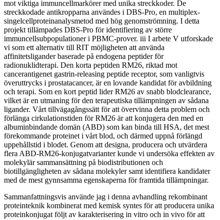
mot viktiga immuncellmarkörer med unika streckkoder. De
streckkodade antikropparna användes i DBS-Pro, en multiplex-
singelcellproteinanalysmetod med hög genomströmning. I detta
projekt tillämpades DBS-Pro för identifiering av större
immuncellsubpopulationer i PBMC-prover. iii I arbete V utforskade
vi som ett alternativ till RIT möjligheten att använda
affinitetsligander baserade på endogena peptider för
radionuklidterapi. Den korta peptiden RM26, riktad mot
cancerantigenet gastrin-releasing peptide receptor, som vanligtvis
överuttrycks i prostatacancer, är en lovande kandidat för avbildning
och terapi. Som en kort peptid lider RM26 av snabb blodclearance,
vilket är en utmaning för den terapeutiska tillämpningen av sådana
ligander. Vårt tillvägagångssätt för att övervinna detta problem och
förlänga cirkulationstiden för RM26 är att konjugera den med en
albuminbindande domän (ABD) som kan binda till HSA, det mest
förekommande proteinet i vårt blod, och därmed uppnå förlängd
uppehållstid i blodet. Genom att designa, producera och utvärdera
flera ABD-RM26-konjugatvarianter kunde vi undersöka effekten av
molekylär sammansättning på biodistributionen och
biotillgängligheten av sådana molekyler samt identifiera kandidater
med de mest gynnsamma egenskaperna för framtida tillämpningar.
Sammanfattningsvis använde jag i denna avhandling rekombinant
proteinteknik kombinerat med kemisk syntes för att producera unika
proteinkonjugat följt av karakterisering in vitro och in vivo för att