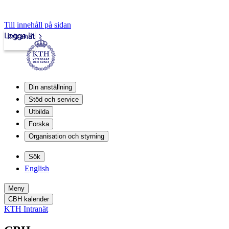
Till innehåll på sidan
Logga in
Intranät
Din anställning
Stöd och service
Utbilda
Forska
Organisation och styrning
Sök
English
Meny
CBH kalender
KTH Intranät