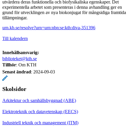
utvärdera deras funktionella och biofysikaliska egenskaper. Det
experimentella arbetet som presenteras i denna avhandling ger en
grund för utvecklingen av nya biokonjugat för mångsidiga framtida
tillämpningar.
urn.kb.se/resolve?urn=urn:nbn:se:kth:diva-351396
Till kalendern
Innehållsansvarig:
biblioteket@kth.se
Tillhör
: Om KTH
Senast ändrad
:
2024-09-03
Skolsidor
Arkitektur och samhällsbyggnad (ABE)
Elektroteknik och datavetenskap (EECS)
Industriell teknik och management (ITM)