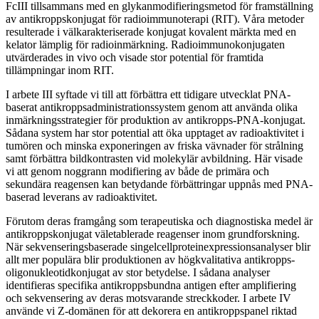
FcIII tillsammans med en glykanmodifieringsmetod för framställning
av antikroppskonjugat för radioimmunoterapi (RIT). Våra metoder
resulterade i välkarakteriserade konjugat kovalent märkta med en
kelator lämplig för radioinmärkning. Radioimmunokonjugaten
utvärderades in vivo och visade stor potential för framtida
tillämpningar inom RIT.
I arbete III syftade vi till att förbättra ett tidigare utvecklat PNA-
baserat antikroppsadministrationssystem genom att använda olika
inmärkningsstrategier för produktion av antikropps-PNA-konjugat.
Sådana system har stor potential att öka upptaget av radioaktivitet i
tumören och minska exponeringen av friska vävnader för strålning
samt förbättra bildkontrasten vid molekylär avbildning. Här visade
vi att genom noggrann modifiering av både de primära och
sekundära reagensen kan betydande förbättringar uppnås med PNA-
baserad leverans av radioaktivitet.
Förutom deras framgång som terapeutiska och diagnostiska medel är
antikroppskonjugat väletablerade reagenser inom grundforskning.
När sekvenseringsbaserade singelcellproteinexpressionsanalyser blir
allt mer populära blir produktionen av högkvalitativa antikropps-
oligonukleotidkonjugat av stor betydelse. I sådana analyser
identifieras specifika antikroppsbundna antigen efter amplifiering
och sekvensering av deras motsvarande streckkoder. I arbete IV
använde vi Z-domänen för att dekorera en antikroppspanel riktad