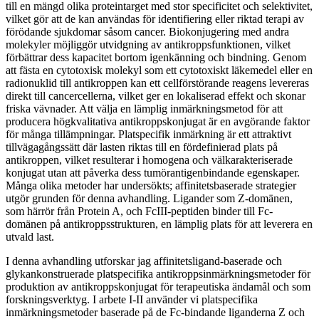
till en mängd olika proteintarget med stor specificitet och selektivitet,
vilket gör att de kan användas för identifiering eller riktad terapi av
förödande sjukdomar såsom cancer. Biokonjugering med andra
molekyler möjliggör utvidgning av antikroppsfunktionen, vilket
förbättrar dess kapacitet bortom igenkänning och bindning. Genom
att fästa en cytotoxisk molekyl som ett cytotoxiskt läkemedel eller en
radionuklid till antikroppen kan ett cellförstörande reagens levereras
direkt till cancercellerna, vilket ger en lokaliserad effekt och skonar
friska vävnader. Att välja en lämplig inmärkningsmetod för att
producera högkvalitativa antikroppskonjugat är en avgörande faktor
för många tillämpningar. Platspecifik inmärkning är ett attraktivt
tillvägagångssätt där lasten riktas till en fördefinierad plats på
antikroppen, vilket resulterar i homogena och välkarakteriserade
konjugat utan att påverka dess tumörantigenbindande egenskaper.
Många olika metoder har undersökts; affinitetsbaserade strategier
utgör grunden för denna avhandling. Ligander som Z-domänen,
som härrör från Protein A, och FcIII-peptiden binder till Fc-
domänen på antikroppsstrukturen, en lämplig plats för att leverera en
utvald last.
I denna avhandling utforskar jag affinitetsligand-baserade och
glykankonstruerade platspecifika antikroppsinmärkningsmetoder för
produktion av antikroppskonjugat för terapeutiska ändamål och som
forskningsverktyg. I arbete I-II använder vi platspecifika
inmärkningsmetoder baserade på de Fc-bindande liganderna Z och