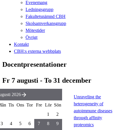
Evenemang
Ledningsgrupp
Fakultetsnämnd CBH
Skolsamverkansgrupp
Mötestider
Övrigt
Kontakt
CBH:s externa webbplats
Docentpresentationer
Fr 7 augusti - To 31 december
ugusti 2026
Unraveling the
heterogeneity of
Mån
Tis
Ons
Tor
Fre
Lör
Sön
autoimmune diseases
1
2
through affinity
3
4
5
6
7
8
9
proteomics