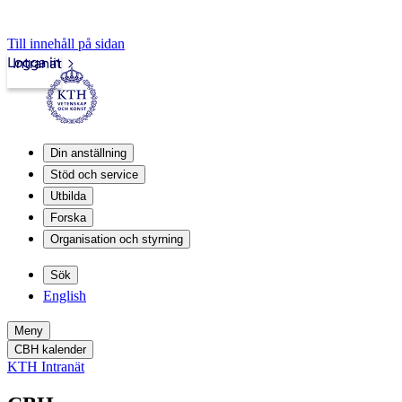
Till innehåll på sidan
Logga in
Intranät
Din anställning
Stöd och service
Utbilda
Forska
Organisation och styrning
Sök
English
Meny
CBH kalender
KTH Intranät