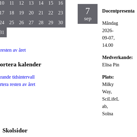
10
11
12
13
14
15
16
7
Docentpresentat
17
18
19
20
21
22
23
sep
24
25
26
27
28
29
30
Måndag
2026-
31
09-07,
14.00
 resten av året
Medverkande:
ortera kalender
Elisa Pin
Plats:
ande tidsintervall
Milky
tera resten av året
Way,
SciLifeL
ab,
Solna
Skolsidor