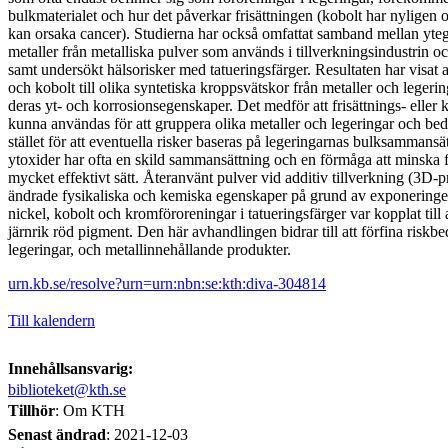
bulkmaterialet och hur det påverkar frisättningen (kobolt har nyligen o
kan orsaka cancer). Studierna har också omfattat samband mellan yteg
metaller från metalliska pulver som används i tillverkningsindustrin o
samt undersökt hälsorisker med tatueringsfärger. Resultaten har visat at
och kobolt till olika syntetiska kroppsvätskor från metaller och legerin
deras yt- och korrosionsegenskaper. Det medför att frisättnings- eller k
kunna användas för att gruppera olika metaller och legeringar och bed
stället för att eventuella risker baseras på legeringarnas bulksammans
ytoxider har ofta en skild sammansättning och en förmåga att minska fr
mycket effektivt sätt. Återanvänt pulver vid additiv tillverkning (3D-p
ändrade fysikaliska och kemiska egenskaper på grund av exponeringen 
nickel, kobolt och kromföroreningar i tatueringsfärger var kopplat till 
järnrik röd pigment. Den här avhandlingen bidrar till att förfina riskb
legeringar, och metallinnehållande produkter.
urn.kb.se/resolve?urn=urn:nbn:se:kth:diva-304814
Till kalendern
Innehållsansvarig:
biblioteket@kth.se
Tillhör
: Om KTH
Senast ändrad
:
2021-12-03