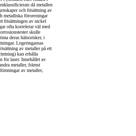
mklassificierats då metallen
enskaper och frisättning av
ch metalliska föroreningar
t frisättningen av nickel
gar ofta korrelerar väl med
orrosionstester skulle
öma deras hälsorisker, i
ättningar. Legeringarnas
isättning av metaller på ett
rintning) kan erhålla
för laser. Innehållet av
andra metaller, främst
edömningar av metaller,