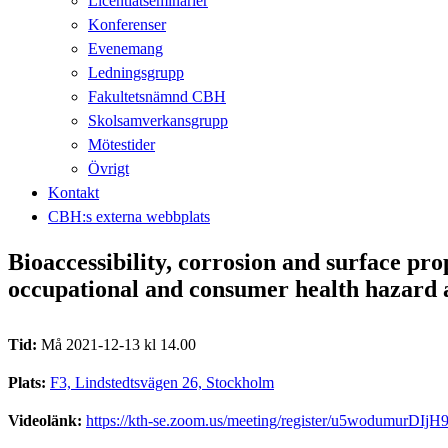
Licentiatseminarier
Konferenser
Evenemang
Ledningsgrupp
Fakultetsnämnd CBH
Skolsamverkansgrupp
Mötestider
Övrigt
Kontakt
CBH:s externa webbplats
Bioaccessibility, corrosion and surface prop
occupational and consumer health hazard 
Tid:
Må 2021-12-13 kl 14.00
Plats:
F3, Lindstedtsvägen 26, Stockholm
Videolänk:
https://kth-se.zoom.us/meeting/register/u5wodumur