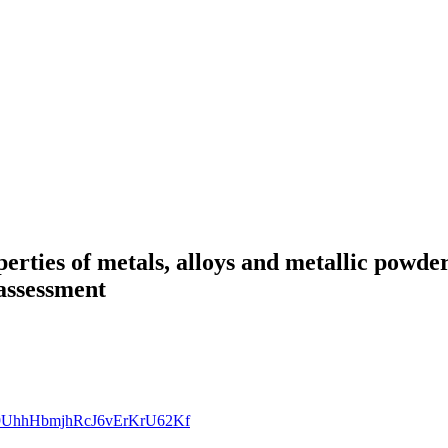
erties of metals, alloys and metallic powder 
assessment
DIjH9UhhHbmjhRcJ6vErKrU62Kf