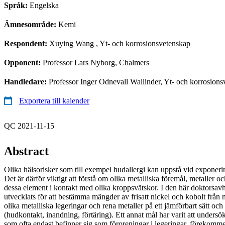
Språk:
Engelska
Ämnesområde:
Kemi
Respondent:
Xuying Wang
, Yt- och korrosionsvetenskap
Opponent:
Professor Lars Nyborg, Chalmers
Handledare:
Professor Inger Odnevall Wallinder, Yt- och korrosions
Exportera till kalender
QC 2021-11-15
Abstract
Olika hälsorisker som till exempel hudallergi kan uppstå vid exponeri
Det är därför viktigt att förstå om olika metalliska föremål, metaller oc
dessa element i kontakt med olika kroppsvätskor. I den här doktorsa
utvecklats för att bestämma mängder av frisatt nickel och kobolt från 
olika metalliska legeringar och rena metaller på ett jämförbart sätt oc
(hudkontakt, inandning, förtäring). Ett annat mål har varit att unders
som ofta endast befinner sig som föroreningar i legeringar, förekommer