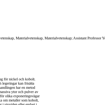
vetenskap, Materialvetenskap, Materialvetenskap; Assistant Professor 
ng för nickel och kobolt.
h legeringar kan frisätta
vhandlingen har en metod
massiva ytor och pulver av
h för olika exponeringsvägar
öka om metaller som kobolt,
 i ytoxiden eller endast i