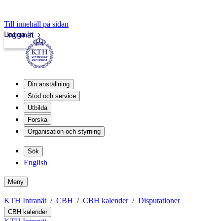
Till innehåll på sidan
Logga in
Intranät
Din anställning
Stöd och service
Utbilda
Forska
Organisation och styrning
Sök
English
Meny
KTH Intranät
CBH
CBH kalender
Disputationer
CBH kalender