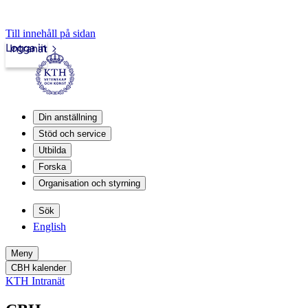
Till innehåll på sidan
Logga in
Intranät
Din anställning
Stöd och service
Utbilda
Forska
Organisation och styrning
Sök
English
Meny
CBH kalender
KTH Intranät