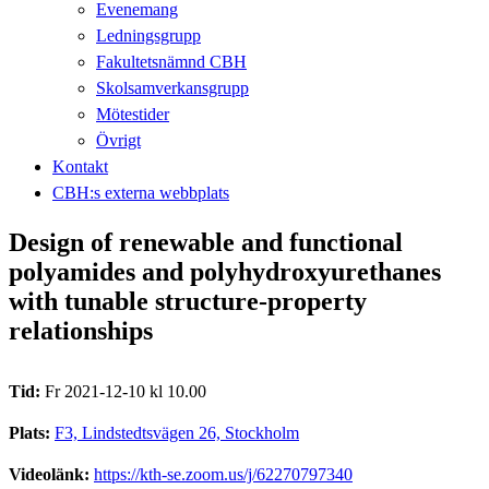
Evenemang
Ledningsgrupp
Fakultetsnämnd CBH
Skolsamverkansgrupp
Mötestider
Övrigt
Kontakt
CBH:s externa webbplats
Design of renewable and functional
polyamides and polyhydroxyurethanes
with tunable structure-property
relationships
Tid:
Fr 2021-12-10 kl 10.00
Plats:
F3, Lindstedtsvägen 26, Stockholm
Videolänk:
https://kth-se.zoom.us/j/62270797340