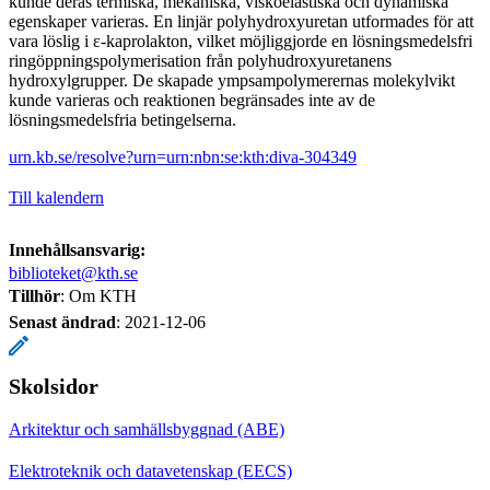
kunde deras termiska, mekaniska, viskoelastiska och dynamiska
egenskaper varieras. En linjär polyhydroxyuretan utformades för att
vara löslig i ε-kaprolakton, vilket möjliggjorde en lösningsmedelsfri
ringöppningspolymerisation från polyhudroxyuretanens
hydroxylgrupper. De skapade ympsampolymerernas molekylvikt
kunde varieras och reaktionen begränsades inte av de
lösningsmedelsfria betingelserna.
urn.kb.se/resolve?urn=urn:nbn:se:kth:diva-304349
Till kalendern
Innehållsansvarig:
biblioteket@kth.se
Tillhör
: Om KTH
Senast ändrad
:
2021-12-06
Skolsidor
Arkitektur och samhällsbyggnad (ABE)
Elektroteknik och datavetenskap (EECS)