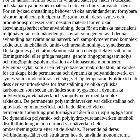
och skapar nya polymera material och även hur vi använder dem.
För en lyckad omställning behöver vi öka användandet av förnybara
råvaror, applicera principerna för grön kemi i deras syntes och
produktionsprocesser samt designa material för en ökad
återvinningsbarhet efter användning, detta för att minska materialens
miljöpåverkan och mängden plastavfall som genereras. I denna
avhandling har tvärbundna nätverk och sampolymerer med komplex
arkitektur, innehållande amid- och uretanbindningar, syntetiserats.
Detta gjordes på ett atomekonomiskt och energieffektivt sätt, utan
lösningsmedel eller giftiga reagens, genom ringöppningsaminolys
och ringöppningspolymerisation av biobaserade monomerer.
Etylenbrassylat, som är en fettsyrabaserad makrodilakton, användes
för att skapa både permanenta och dynamiska polyamidnätverk, en
syntes som kunde utföras i ett steg vid låg temperatur. Koldioxid och
dess derivat utforskades för framställning av olika cykliska
karbonater, som sedan användes som byggstenar i dynamiska
polyhydroxyuretanätverk och sampolymerer med komplex
arkitektur. De permanenta polyamidnätverken var delkristallina och
uppvisade en minneseffekt, och hade därmed vid en
termparaturförändring god förmåga att återfå sin ursprungliga form.
De dynamiska polyamid- och polyhydroxyuretanätverken innehöll
disulfidbindningar, och därmed var nätverken helt
ombearbetningsbara efter att de skadats. Beroende på deras
tvärbindningstäthet och strukturen hos de använda monomererna