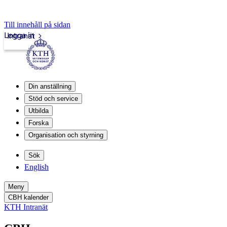
Till innehåll på sidan
Logga in
Intranät
Din anställning
Stöd och service
Utbilda
Forska
Organisation och styrning
Sök
English
Meny
CBH kalender
KTH Intranät