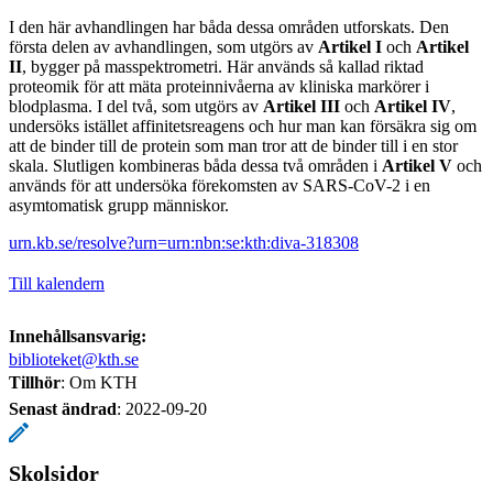
I den här avhandlingen har båda dessa områden utforskats. Den
första delen av avhandlingen, som utgörs av
Artikel I
och
Artikel
II
, bygger på masspektrometri. Här används så kallad riktad
proteomik för att mäta proteinnivåerna av kliniska markörer i
blodplasma. I del två, som utgörs av
Artikel III
och
Artikel IV
,
undersöks istället affinitetsreagens och hur man kan försäkra sig om
att de binder till de protein som man tror att de binder till i en stor
skala. Slutligen kombineras båda dessa två områden i
Artikel V
och
används för att undersöka förekomsten av SARS-CoV-2 i en
asymtomatisk grupp människor.
urn.kb.se/resolve?urn=urn:nbn:se:kth:diva-318308
Till kalendern
Innehållsansvarig:
biblioteket@kth.se
Tillhör
: Om KTH
Senast ändrad
:
2022-09-20
Skolsidor