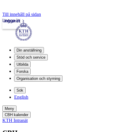
Till innehåll på sidan
Logga in
Intranät
Din anställning
Stöd och service
Utbilda
Forska
Organisation och styrning
Sök
English
Meny
CBH kalender
KTH Intranät