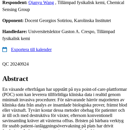
Respondent:
Qianyu Wang
, Tillämpad fysikalisk kemi, Chemical
Sensing Group
Opponent:
Docent Georgios Sotiriou, Karolinska Institutet
Handledare:
Universitetslektor Gaston A. Crespo, Tillämpad
fysikalisk kemi
Exportera till kalender
QC 20240924
Abstract
En växande efterfrågan har uppstått på nya point-of-care-plattformar
(POC) som kan leverera tillförlitliga kliniska data i realtid genom
minimalt invasiva procedurer. För närvarande härrör majoriteten av
kliniska data från analys av insamlade biologiska prover, främst blod
eller växtsaft. Tyvärr kostar dessa metoder obehag för patienter och
är till och med destruktiva för växter, eftersom konventionell
savinsamling kräver att växterna offras. Bristen på bärbara verktyg
för snabb patient-/anläggningsövervakning på plats har drivit