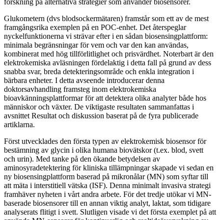
forskning på alternativa strategier som använder biosensorer.
Glukometern (dvs blodsockermätaren) framstår som ett av de mest
framgångsrika exemplen på en POC-enhet. Det återspeglar
nyckelfunktionerna vi strävar efter i en sådan biosensingplattform:
minimala begränsningar för vem och var den kan användas,
kombinerat med hög tillförlitlighet och prisvärdhet. Noterbart är den
elektrokemiska avläsningen fördelaktig i detta fall på grund av dess
snabba svar, breda detekteringsområde och enkla integration i
bärbara enheter. I detta avseende introducerar denna
doktorsavhandling framsteg inom elektrokemiska
bioavkänningsplattformar för att detektera olika analyter både hos
människor och växter. De viktigaste resultaten sammanfattas i
avsnittet Resultat och diskussion baserat på de fyra publicerade
artiklarna.
Först utvecklades den första typen av elektrokemisk biosensor för
bestämning av glycin i olika humana biovätskor (t.ex. blod, svett
och urin). Med tanke på den ökande betydelsen av
aminosyradetektering för kliniska tillämpningar skapade vi sedan en
ny biosensingplattform baserad på mikronålar (MN) som syftar till
att mäta i interstitiell vätska (ISF). Denna minimalt invasiva strategi
framhäver nyheten i vårt andra arbete. För det tredje utökar vi MN-
baserade biosensorer till en annan viktig analyt, laktat, som tidigare
analyserats flitigt i svett. Slutligen visade vi det första exemplet på att