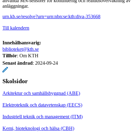
använda MN-sensorer för kontinuerlig och realtidsövervakning av
anläggningar.
urn.kb.se/resolve?urn=urn:nbn:se:kth:diva-353668
Till kalendern
Innehållsansvarig:
biblioteket@kth.se
Tillhör
: Om KTH
Senast ändrad
:
2024-09-24
Skolsidor
Arkitektur och samhällsbyggnad (ABE)
Elektroteknik och datavetenskap (EECS)
Industriell teknik och management (ITM)
Kemi, bioteknologi och hälsa (CBH)