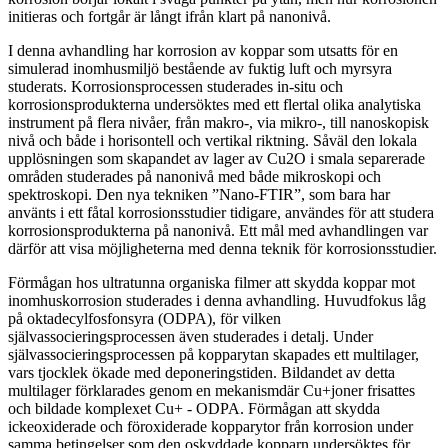
initieras och fortgår är långt ifrån klart på nanonivå.
I denna avhandling har korrosion av koppar som utsatts för en
simulerad inomhusmiljö bestående av fuktig luft och myrsyra
studerats. Korrosionsprocessen studerades in-situ och
korrosionsprodukterna undersöktes med ett flertal olika analytiska
instrument på flera nivåer, från makro-, via mikro-, till nanoskopisk
nivå och både i horisontell och vertikal riktning. Såväl den lokala
upplösningen som skapandet av lager av Cu2O i smala separerade
områden studerades på nanonivå med både mikroskopi och
spektroskopi. Den nya tekniken ”Nano-FTIR”, som bara har
använts i ett fåtal korrosionsstudier tidigare, användes för att studera
korrosionsprodukterna på nanonivå. Ett mål med avhandlingen var
därför att visa möjligheterna med denna teknik för korrosionsstudier.
Förmågan hos ultratunna organiska filmer att skydda koppar mot
inomhuskorrosion studerades i denna avhandling. Huvudfokus låg
på oktadecylfosfonsyra (ODPA), för vilken
självassocieringsprocessen även studerades i detalj. Under
självassocieringsprocessen på kopparytan skapades ett multilager,
vars tjocklek ökade med deponeringstiden. Bildandet av detta
multilager förklarades genom en mekanismdär Cu+joner frisattes
och bildade komplexet Cu+ - ODPA. Förmågan att skydda
ickeoxiderade och föroxiderade kopparytor från korrosion under
samma betingelser som den oskyddade kopparn undersöktes för