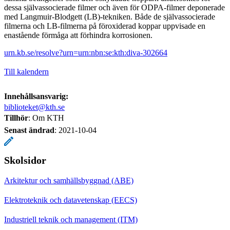
dessa självassocierade filmer och även för ODPA-filmer deponerade
med Langmuir-Blodgett (LB)-tekniken. Både de självassocierade
filmerna och LB-filmerna på föroxiderad koppar uppvisade en
enastående förmåga att förhindra korrosionen.
urn.kb.se/resolve?urn=urn:nbn:se:kth:diva-302664
Till kalendern
Innehållsansvarig:
biblioteket@kth.se
Tillhör
: Om KTH
Senast ändrad
:
2021-10-04
Skolsidor
Arkitektur och samhällsbyggnad (ABE)
Elektroteknik och datavetenskap (EECS)
Industriell teknik och management (ITM)