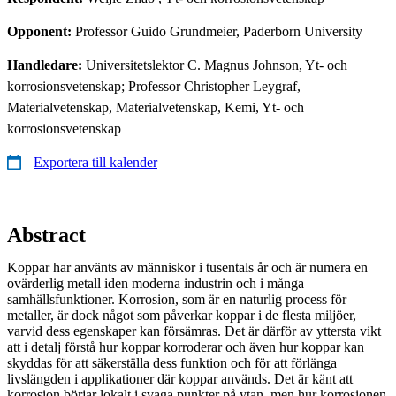
Opponent:
Professor Guido Grundmeier, Paderborn University
Handledare:
Universitetslektor C. Magnus Johnson, Yt- och
korrosionsvetenskap; Professor Christopher Leygraf,
Materialvetenskap, Materialvetenskap, Kemi, Yt- och
korrosionsvetenskap
Exportera till kalender
Abstract
Koppar har använts av människor i tusentals år och är numera en
ovärderlig metall iden moderna industrin och i många
samhällsfunktioner. Korrosion, som är en naturlig process för
metaller, är dock något som påverkar koppar i de flesta miljöer,
varvid dess egenskaper kan försämras. Det är därför av yttersta vikt
att i detalj förstå hur koppar korroderar och även hur koppar kan
skyddas för att säkerställa dess funktion och för att förlänga
livslängden i applikationer där koppar används. Det är känt att
korrosion börjar lokalt i svaga punkter på ytan, men hur korrosionen