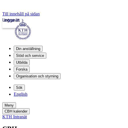
Till innehåll på sidan
Logga in
Intranät
Din anställning
Stöd och service
Utbilda
Forska
Organisation och styrning
Sök
English
Meny
CBH kalender
KTH Intranät