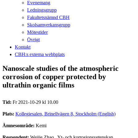
Evenemang
Ledningsgrupp
Fakultetsnämnd CBH
Skolsamverkansgrupp
Mötestider
Övrigt
Kontakt
CBH:s externa webbplats
Nanoscale studies of the atmospheric
corrosion of copper protected by
ultrathin organic films
Tid:
Fr 2021-10-29 kl 10.00
Plats:
Kollegiesalen, Brinellvägen 8, Stockholm (English)
Ämnesområde:
Kemi
Respondent:
Weijie Zhao
, Yt- och korrosionsvetenskap