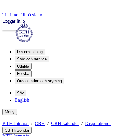
Till innehåll på sidan
Logga in
Intranät
Din anställning
Stöd och service
Utbilda
Forska
Organisation och styrning
Sök
English
Meny
KTH Intranät
CBH
CBH kalender
Disputationer
CBH kalender