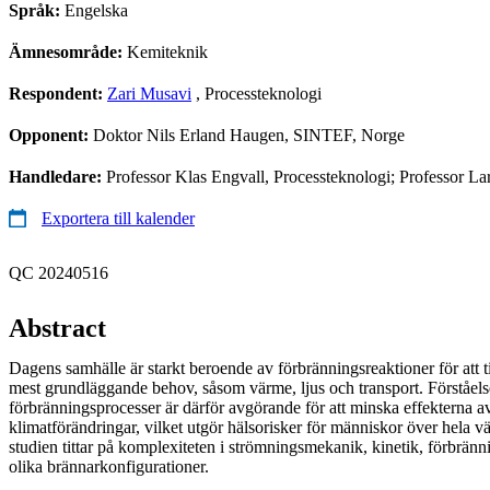
Språk:
Engelska
Ämnesområde:
Kemiteknik
Respondent:
Zari Musavi
, Processteknologi
Opponent:
Doktor Nils Erland Haugen, SINTEF, Norge
Handledare:
Professor Klas Engvall, Processteknologi; Professor Lar
Exportera till kalender
QC 20240516
Abstract
Dagens samhälle är starkt beroende av förbränningsreaktioner för att 
mest grundläggande behov, såsom värme, ljus och transport. Förståel
förbränningsprocesser är därför avgörande för att minska effekterna a
klimatförändringar, vilket utgör hälsorisker för människor över hela 
studien tittar på komplexiteten i strömningsmekanik, kinetik, förbränn
olika brännarkonfigurationer.