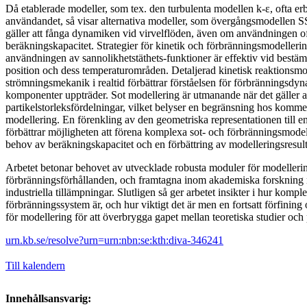
Då etablerade modeller, som tex. den turbulenta modellen k-ε, ofta erb
användandet, så visar alternativa modeller, som övergångsmodellen SS
gäller att fånga dynamiken vid virvelflöden, även om användningen o
beräkningskapacitet. Strategier för kinetik och förbränningsmodellering
användningen av sannolikhetstäthets-funktioner är effektiv vid best
position och dess temperaturområden. Detaljerad kinetisk reaktionsm
strömningsmekanik i realtid förbättrar förståelsen för förbränningsdy
komponenter uppträder. Sot modellering är utmanande när det gäller a
partikelstorleksfördelningar, vilket belyser en begränsning hos komme
modellering. En förenkling av den geometriska representationen till e
förbättrar möjligheten att förena komplexa sot- och förbränningsmodeller
behov av beräkningskapacitet och en förbättring av modelleringsresult
Arbetet betonar behovet av utvecklade robusta moduler för modellerin
förbränningsförhållanden, och framtagna inom akademiska forskning m
industriella tillämpningar. Slutligen så ger arbetet insikter i hur ko
förbränningssystem är, och hur viktigt det är men en fortsatt förfining
för modellering för att överbrygga gapet mellan teoretiska studier och 
urn.kb.se/resolve?urn=urn:nbn:se:kth:diva-346241
Till kalendern
Innehållsansvarig: