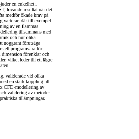
juder en enkelhet i
T, lovande resultat när det
fta medför ökade krav på
 varierar, där till exempel
ämning av en flammas
odellering tillsammans med
namik och hur olika
tt noggrant förutsäga
rsiell programvara för
n dimension förenklar och
, vilket leder till ett lägre
aten.
g, validerade vid olika
ed en stark koppling till
mplex CFD-modellering av
 och validering av metoder
praktiska tillämpningar.