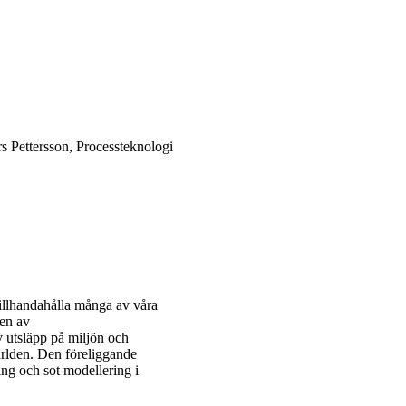
s Pettersson, Processteknologi
tillhandahålla många av våra
sen av
v utsläpp på miljön och
världen. Den föreliggande
ing och sot modellering i