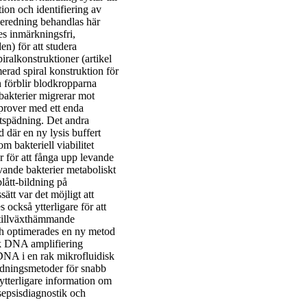
ion och identifiering av
beredning behandlas här
es inmärkningsfri,
en) för att studera
iralkonstruktioner (artikel
erad spiral konstruktion för
gn förblir blodkropparna
bakterier migrerar mot
prover med ett enda
 utspädning. Det andra
d där en ny lysis buffert
om bakteriell viabilitet
er för att fånga upp levande
evande bakterier metaboliskt
blått-bildning på
ätt var det möjligt att
 också ytterligare för att
e-tillväxthämmande
ch optimerades en ny metod
isk DNA amplifiering
 DNA i en rak mikrofluidisk
edningsmetoder för snabb
ytterligare information om
sepsisdiagnostik och