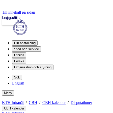
Till innehåll på sidan
Logga in
Intranät
Din anställning
Stöd och service
Utbilda
Forska
Organisation och styrning
Sök
English
Meny
KTH Intranät
CBH
CBH kalender
Disputationer
CBH kalender