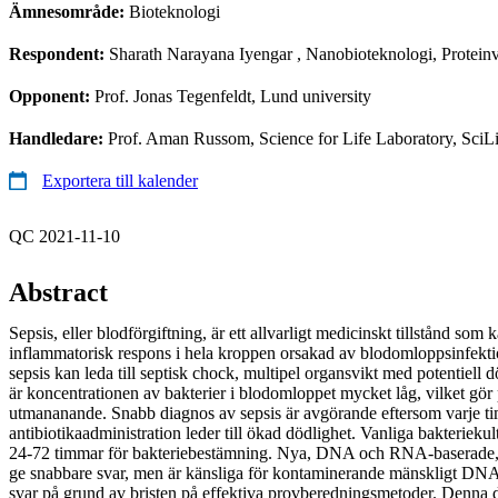
Ämnesområde:
Bioteknologi
Respondent:
Sharath Narayana Iyengar
, Nanobioteknologi, Protein
Opponent:
Prof. Jonas Tegenfeldt, Lund university
Handledare:
Prof. Aman Russom, Science for Life Laboratory, SciL
Exportera till kalender
QC 2021-11-10
Abstract
Sepsis, eller blodförgiftning, är ett allvarligt medicinskt tillstånd som
inflammatorisk respons i hela kroppen orsakad av blodomloppsinfektio
sepsis kan leda till septisk chock, multipel organsvikt med potentiell dö
är koncentrationen av bakterier i blodomloppet mycket låg, vilket g
utmananande. Snabb diagnos av sepsis är avgörande eftersom varje t
antibiotikaadministration leder till ökad dödlighet. Vanliga bakteriek
24-72 timmar för bakteriebestämning. Nya, DNA och RNA-baserade, 
ge snabbare svar, men är känsliga för kontaminerande mänskligt DNA,
svar på grund av bristen på effektiva provberedningsmetoder. Denna do