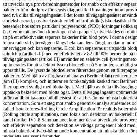
att utveckla nya provberedningsmetoder för snabb och effektiv separat
bakterier från blodprov för sepsis diagnostik. Utmaningen inom prov
med två olika tillvägagångssätt. I det första tillvägagångssättet använd
storleksbaserad, passiv elasto-inertiell mikrofluidik (viskoelastiska flöd
beteendet hos större partiklar i polyetenoxid (PEO)-lösningar i olika sp
I) . Genom att använda kunskapen från papper I, utvecklades en optim
att på ett effektivt sätt separera bakterier från blod prov. I denna desi
fokuserade vid ytterväggen längs hela kanalens längd, medan mindre 
innerväggen och kan separeras. E.coli kan separeras ur utspädda blod
spiralchip (artikel -II) med en effektivitet av 82 till 90% beroende på
tillvägagångssättet (artikel III) använder en selektiv cell-lyseringsmeto
optimerades för att selektivt lysera blodceller på 5 minuter, samtidigt s
upprätthålls. De lyserade blodcellerna filtrerades genom ett filterpapp
bakterier. Med hjälp av färgbaserad analys (Berlinerblått) reducerar l
järn (III)-komplex, och initierar en fotokatalytisk kaskad mot Berliner
filterpapperet synligt med blotta ögat. Med hjälp av detta tillvägagångss
upptäcka bakterier med blotta ögat. Detta tillvägagångssätt optimerades
utföra antibiotika-succeptibilitetstest för att bestämma minsta bakteri
koncentration. Som ett steg mot snabb genomisk analys studerades o
kallad Isotakofores-Rolling Circle Amplification för realtids isoterm
(Rolling circle amplification), med fokus och detektion av bakteriellt
kanal (artikel IV). 8 Sammantaget kommer dessa utvecklade provber
och effektiv separation och detektion av viktiga patogener i blod med 
minsta bakterie-tillväxt-hämmande koncentration att minska tiden för 
underlätta analyser i framtiden.