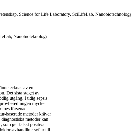
vetenskap, Science for Life Laboratory, SciLifeLab, Nanobiotechnolog
ifeLab, Nanobioteknologi
 kännetecknas av en
n. Det sista steget av
dlig utgång. I tidig sepsis
ör provberedningen mycket
immes försenad
ultur-baserade metoder kräver
diagnostiska metoder kan
 som ger falskt positiva
ktorsavhandling syftar till