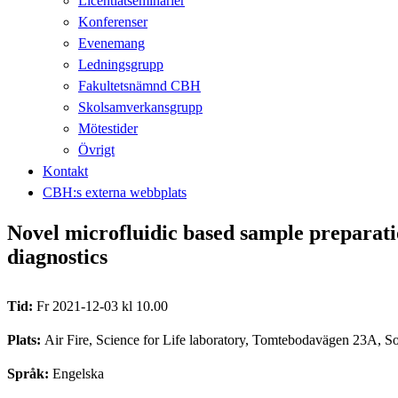
Licentiatseminarier
Konferenser
Evenemang
Ledningsgrupp
Fakultetsnämnd CBH
Skolsamverkansgrupp
Mötestider
Övrigt
Kontakt
CBH:s externa webbplats
Novel microfluidic based sample preparatio
diagnostics
Tid:
Fr 2021-12-03 kl 10.00
Plats:
Air Fire, Science for Life laboratory, Tomtebodavägen 23A, S
Språk:
Engelska