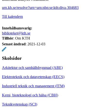
urn.kb.se/resolve?urn=urn:nbn:se:kth:diva-304683
Till kalendern
Innehållsansvarig:
biblioteket@kth.se
Tillhör
: Om KTH
Senast ändrad
:
2021-12-03
Skolsidor
Arkitektur och samhällsbyggnad (ABE)
Elektroteknik och datavetenskap (EECS)
Industriell teknik och management (ITM)
Kemi, bioteknologi och hälsa (CBH)
Teknikvetenskap (SCI)