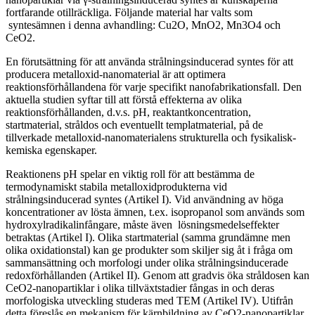
fortfarande otillräckliga. Följande material har valts som
syntesämnen i denna avhandling: Cu2O, MnO­2, Mn3O4 och
CeO2.
En förutsättning för att använda strålningsinducerad syntes för att
producera metalloxid-nanomaterial är att optimera
reaktionsförhållandena för varje specifikt nanofabrikationsfall. Den
aktuella studien syftar till att förstå effekterna av olika
reaktionsförhållanden, d.v.s. pH, reaktantkoncentration,
startmaterial, stråldos och eventuellt templatmaterial, på de
tillverkade metalloxid-nanomaterialens strukturella och fysikalisk-
kemiska egenskaper.
Reaktionens pH spelar en viktig roll för att bestämma de
termodynamiskt stabila metalloxidprodukterna vid
strålningsinducerad syntes (Artikel I). Vid användning av höga
koncentrationer av lösta ämnen, t.ex. isopropanol som används som
hydroxylradikalinfångare, måste även lösningsmedelseffekter
betraktas (Artikel I). Olika startmaterial (samma grundämne men
olika oxidationstal) kan ge produkter som skiljer sig åt i fråga om
sammansättning och morfologi under olika strålningsinducerade
redoxförhållanden (Artikel II). Genom att gradvis öka stråldosen kan
CeO2-nanopartiklar i olika tillväxtstadier fångas in och deras
morfologiska utveckling studeras med TEM (Artikel IV). Utifrån
detta föreslås en mekanism för kärnbildning av CeO2-nanopartiklar