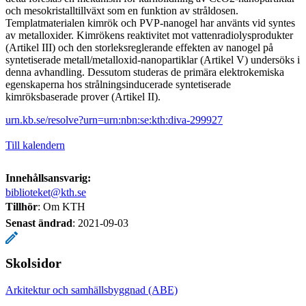
och mesokristalltillväxt som en funktion av stråldosen.
Templatmaterialen kimrök och PVP-nanogel har använts vid syntes
av metalloxider. Kimrökens reaktivitet mot vattenradiolysprodukter
(Artikel III) och den storleksreglerande effekten av nanogel på
syntetiserade metall/metalloxid-nanopartiklar (Artikel V) undersöks i
denna avhandling. Dessutom studeras de primära elektrokemiska
egenskaperna hos strålningsinducerade syntetiserade
kimröksbaserade prover (Artikel II).
urn.kb.se/resolve?urn=urn:nbn:se:kth:diva-299927
Till kalendern
Innehållsansvarig:
biblioteket@kth.se
Tillhör
: Om KTH
Senast ändrad
:
2021-09-03
Skolsidor
Arkitektur och samhällsbyggnad (ABE)