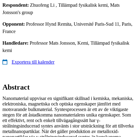
Respondent:
Zhuofeng Li
, Tillämpad fysikalisk kemi, Mats
Jonsson's group
Opponent:
Professor Hynd Remita, Université Paris-Sud 11, Paris,
France
Handledare:
Professor Mats Jonsson, Kemi, Tillämpad fysikalisk
kemi
Exportera till kalender
Abstract
Nanomaterial uppvisar en signifikant skillnad i kemiska, mekaniska,
elektroniska, magnetiska och optiska egenskaper jämfört med
motsvarande bulkmaterial. Syntesprocessen är ett av de viktigaste
stegen för att åstadkomma nanomaterialens unika egenskaper. Som
ett effektivt, rent och enkelt tillvägagångssätt har γ-
strålningsinducerad syntes använts i stor utsträckning för att tillverka
metallnanopartiklar. När det gäller produktion av metalloxid-
nanopartiklar via γ-strålningsinducerad syntes är kunskaperna