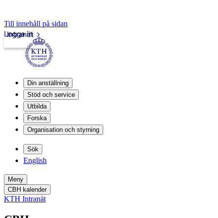
Till innehåll på sidan
Logga in
Intranät
Din anställning
Stöd och service
Utbilda
Forska
Organisation och styrning
Sök
English
Meny
CBH kalender
KTH Intranät