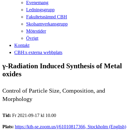
Evenemang
Ledningsgrupp
Fakultetsnämnd CBH
Skolsamverkansgrupp
Mötestider
Övrigt
Kontakt
CBH:s externa webbplats
γ-Radiation Induced Synthesis of Metal
oxides
Control of Particle Size, Composition, and
Morphology
Tid:
Fr 2021-09-17 kl 10.00
Plats:
https://kth-se.zoom.us/j/61010817366, Stockholm (English)