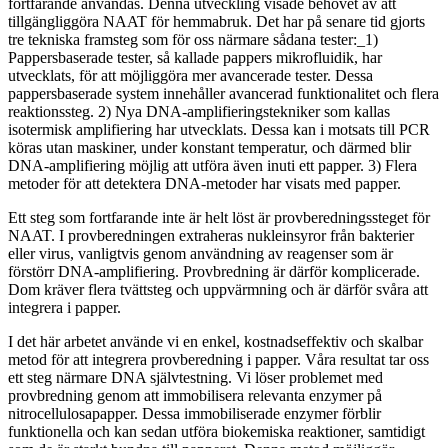
fortfarande användas. Denna utveckling visade behovet av att
tillgängliggöra NAAT för hemmabruk. Det har på senare tid gjorts
tre tekniska framsteg som för oss närmare sådana tester:_1)
Pappersbaserade tester, så kallade pappers mikrofluidik, har
utvecklats, för att möjliggöra mer avancerade tester. Dessa
pappersbaserade system innehåller avancerad funktionalitet och flera
reaktionssteg. 2) Nya DNA-amplifieringstekniker som kallas
isotermisk amplifiering har utvecklats. Dessa kan i motsats till PCR
köras utan maskiner, under konstant temperatur, och därmed blir
DNA-amplifiering möjlig att utföra även inuti ett papper. 3) Flera
metoder för att detektera DNA-metoder har visats med papper.
Ett steg som fortfarande inte är helt löst är provberedningssteget för
NAAT. I provberedningen extraheras nukleinsyror från bakterier
eller virus, vanligtvis genom användning av reagenser som är
förstörr DNA-amplifiering. Provbredning är därför komplicerade.
Dom kräver flera tvättsteg och uppvärmning och är därför svåra att
integrera i papper.
I det här arbetet använde vi en enkel, kostnadseffektiv och skalbar
metod för att integrera provberedning i papper. Våra resultat tar oss
ett steg närmare DNA självtestning. Vi löser problemet med
provbredning genom att immobilisera relevanta enzymer på
nitrocellulosapapper. Dessa immobiliserade enzymer förblir
funktionella och kan sedan utföra biokemiska reaktioner, samtidigt