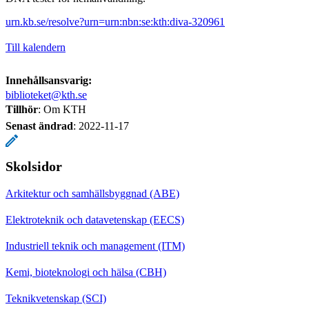
urn.kb.se/resolve?urn=urn:nbn:se:kth:diva-320961
Till kalendern
Innehållsansvarig:
biblioteket@kth.se
Tillhör
: Om KTH
Senast ändrad
:
2022-11-17
Skolsidor
Arkitektur och samhällsbyggnad (ABE)
Elektroteknik och datavetenskap (EECS)
Industriell teknik och management (ITM)
Kemi, bioteknologi och hälsa (CBH)
Teknikvetenskap (SCI)