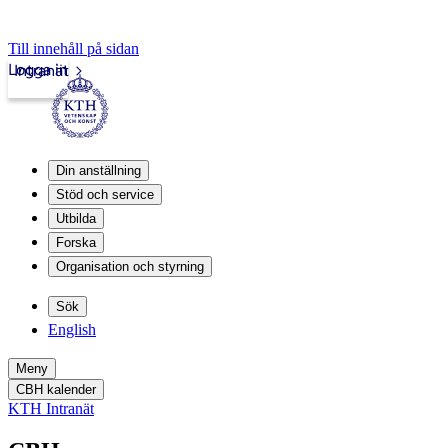
Till innehåll på sidan
Logga in
Intranät
Din anställning
Stöd och service
Utbilda
Forska
Organisation och styrning
Sök
English
Meny
CBH kalender
KTH Intranät