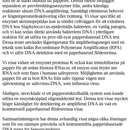
som de är starkt bundna till papperet. Denna metod möjliggör
separation av provbredningssenzymer från, andra känsliga
reaktioner såsom DNA-amplifiering. Samtidigt elimineras behovet
av högtemperaturdeaktivering eller tvättsteg. Vi visar specifikt att
enzymet akromopeptidas kan ta sönder cellväggen för att extrahera
DNA hos Staphylococcus-epidermidis bakterien, en vanlig patogen,
och vi kan sedan direkt använda bakteriens DNA i ytterligare
reaktion för att utföra en prov-till-svar pappersbaserad DNA test.
Dessa tester använder lågtemperatur för amplifieringssteget med en
teknik som kallas Recombinase Polymerase Amplification (RPA)
och vi utför DNA-detektion med en paperbaserad flödesremsa.
Vi visar vidare att enzymet proteinas K också kan immobiliseras på
papper för att sedan förstora RNas:er, ett enzym som bryter ner
RNA och som finns i humana salivprover. Möjligheten att använda
papper för att ta bort RNAs från saliv öppnar vägen mot
självtestning av salivvirus-DNA, som influenza virus.
Slutligen, utvecklade vi ett pappersmikrofluidik system som kunde
utföra en enzymkopplad oligonukleotid test. Denna test visar mycket
högre känslighet för detektering av amplifierat DNA än vad en
kommersiell paperbaserad flödesremsa visar.
Sammanfattningsvis har denna avhandlig visat några olika lösningar
som för oss närmare prisvärda och instrumentfria pappersbaserade
DNA tester för hemanvändning.