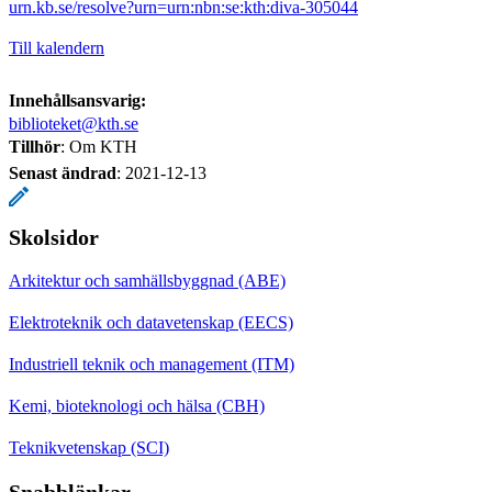
urn.kb.se/resolve?urn=urn:nbn:se:kth:diva-305044
Till kalendern
Innehållsansvarig:
biblioteket@kth.se
Tillhör
: Om KTH
Senast ändrad
:
2021-12-13
Skolsidor
Arkitektur och samhällsbyggnad (ABE)
Elektroteknik och datavetenskap (EECS)
Industriell teknik och management (ITM)
Kemi, bioteknologi och hälsa (CBH)
Teknikvetenskap (SCI)
Snabblänkar