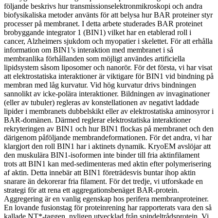
följande beskrivs hur transmissionselektronmikroskopi och andra
biofysikaliska metoder använts för att belysa hur BAR proteiner styr
processer på membranet. I detta arbete studerades BAR proteinet
brobyggande integrator 1 (BIN1) vilket har en etablerad roll i
cancer, Alzheimers sjukdom och myopatier i skelettet. För att erhålla
information om BIN1’s interaktion med membranet i så
membranlika förhållanden som möjligt användes artificiella
lipidsystem såsom liposomer och nanorör. För det första, vi har visat
att elektrostatiska interaktioner är viktigare för BIN1 vid bindning på
membran med låg kurvatur. Vid hög kurvatur drivs bindningen
sannolikt av icke-polära interaktioner. Bildningen av invaginationer
(eller av tubuler) regleras av konstellationen av negativt laddade
lipider i membranets dubbelskikt eller av elektrostatiska aminosyror i
BAR-domänen. Därmed reglerar elektrostatiska interaktioner
rekryteringen av BIN1 och hur BIN1 flockas på membranet och den
därigenom påföljande membrandeformationen. För det andra, vi har
klargjort den roll BIN1 har i aktinets dynamik. KryoEM avslöjar att
den muskulära BIN1-isoformen inte binder till fria aktinfilament
trots att BIN1 kan med-sedimenteras med aktin efter polymerisering
af aktin. Detta innebär att BIN1 företrädesvis buntar ihop aktin
snarare än dekorerar fria filament. För det tredje, vi utforskade en
strategi för att rena ett aggregationsbenäget BAR-protein.
Aggregering är en vanlig egenskap hos perifera membranproteiner.
En lovande fusionstag för proteinrening har rapporterats vara den så
kallade NT*-taggen, nyligen utvecklad från spindeltrådsprotein. Vi