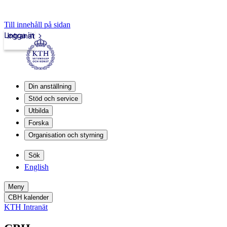
Till innehåll på sidan
Logga in
Intranät
Din anställning
Stöd och service
Utbilda
Forska
Organisation och styrning
Sök
English
Meny
CBH kalender
KTH Intranät