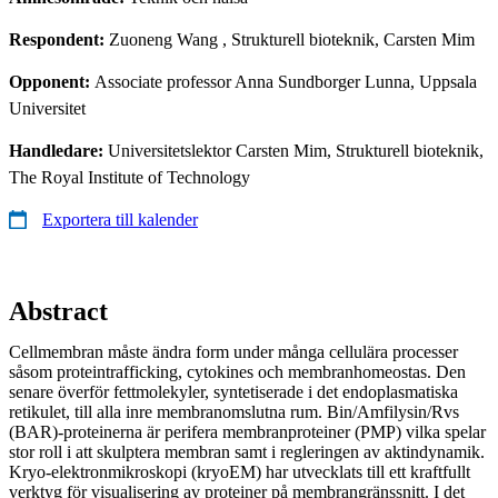
Respondent:
Zuoneng Wang
, Strukturell bioteknik, Carsten Mim
Opponent:
Associate professor Anna Sundborger Lunna, Uppsala
Universitet
Handledare:
Universitetslektor Carsten Mim, Strukturell bioteknik,
The Royal Institute of Technology
Exportera till kalender
Abstract
Cellmembran måste ändra form under många cellulära processer
såsom proteintrafficking, cytokines och membranhomeostas. Den
senare överför fettmolekyler, syntetiserade i det endoplasmatiska
retikulet, till alla inre membranomslutna rum. Bin/Amfilysin/Rvs
(BAR)-proteinerna är perifera membranproteiner (PMP) vilka spelar
stor roll i att skulptera membran samt i regleringen av aktindynamik.
Kryo-elektronmikroskopi (kryoEM) har utvecklats till ett kraftfullt
verktyg för visualisering av proteiner på membrangränssnitt. I det