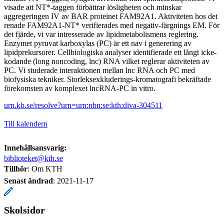
visade att NT*-taggen förbättrar lösligheten och minskar
aggregeringen IV av BAR proteinet FAM92A1. Aktiviteten hos det
renade FAM92A1-NT* verifierades med negativ-färgnings EM. För
det fjärde, vi var intresserade av lipidmetabolismens reglering.
Enzymet pyruvat karboxylas (PC) är ett nav i generering av
lipidprekursorer. Cellbiologiska analyser identifierade ett långt icke-
kodande (long noncoding, lnc) RNA vilket reglerar aktiviteten av
PC. Vi studerade interaktionen mellan lnc RNA och PC med
biofysiska tekniker. Storleksexkluderings-kromatografi bekräftade
förekomsten av komplexet lncRNA-PC in vitro.
urn.kb.se/resolve?urn=urn:nbn:se:kth:diva-304511
Till kalendern
Innehållsansvarig:
biblioteket@kth.se
Tillhör
: Om KTH
Senast ändrad
:
2021-11-17
Skolsidor