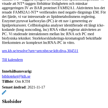
visade att NT*-taggen förbättrar lösligheten och minskar
aggregeringen IV av BAR proteinet FAM92A1. Aktiviteten hos det
renade FAM92A1-NT* verifierades med negativ-färgnings EM. För
det fjärde, vi var intresserade av lipidmetabolismens reglering.
Enzymet pyruvat karboxylas (PC) är ett nav i generering av
lipidprekursorer. Cellbiologiska analyser identifierade ett långt icke-
kodande (long noncoding, lnc) RNA vilket reglerar aktiviteten av
PC. Vi studerade interaktionen mellan lnc RNA och PC med
biofysiska tekniker. Storleksexkluderings-kromatografi bekräftade
förekomsten av komplexet lncRNA-PC in vitro.
urn.kb.se/resolve?urn=urn:nbn:se:kth:diva-304511
Till kalendern
Innehållsansvarig:
biblioteket@kth.se
Tillhör
: Om KTH
Senast ändrad
:
2021-11-17
Skolsidor