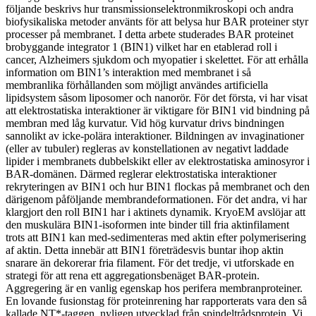
följande beskrivs hur transmissionselektronmikroskopi och andra
biofysikaliska metoder använts för att belysa hur BAR proteiner styr
processer på membranet. I detta arbete studerades BAR proteinet
brobyggande integrator 1 (BIN1) vilket har en etablerad roll i
cancer, Alzheimers sjukdom och myopatier i skelettet. För att erhålla
information om BIN1’s interaktion med membranet i så
membranlika förhållanden som möjligt användes artificiella
lipidsystem såsom liposomer och nanorör. För det första, vi har visat
att elektrostatiska interaktioner är viktigare för BIN1 vid bindning på
membran med låg kurvatur. Vid hög kurvatur drivs bindningen
sannolikt av icke-polära interaktioner. Bildningen av invaginationer
(eller av tubuler) regleras av konstellationen av negativt laddade
lipider i membranets dubbelskikt eller av elektrostatiska aminosyror i
BAR-domänen. Därmed reglerar elektrostatiska interaktioner
rekryteringen av BIN1 och hur BIN1 flockas på membranet och den
därigenom påföljande membrandeformationen. För det andra, vi har
klargjort den roll BIN1 har i aktinets dynamik. KryoEM avslöjar att
den muskulära BIN1-isoformen inte binder till fria aktinfilament
trots att BIN1 kan med-sedimenteras med aktin efter polymerisering
af aktin. Detta innebär att BIN1 företrädesvis buntar ihop aktin
snarare än dekorerar fria filament. För det tredje, vi utforskade en
strategi för att rena ett aggregationsbenäget BAR-protein.
Aggregering är en vanlig egenskap hos perifera membranproteiner.
En lovande fusionstag för proteinrening har rapporterats vara den så
kallade NT*-taggen, nyligen utvecklad från spindeltrådsprotein. Vi