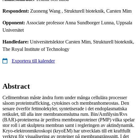
Respondent:
Zuoneng Wang
, Strukturell bioteknik, Carsten Mim
Opponent:
Associate professor Anna Sundborger Lunna, Uppsala
Universitet
Handledare:
Universitetslektor Carsten Mim, Strukturell bioteknik,
The Royal Institute of Technology
Exportera till kalender
Abstract
Cellmembran måste ändra form under många cellulära processer
såsom proteintrafficking, cytokines och membranhomeostas. Den
senare överför fettmolekyler, syntetiserade i det endoplasmatiska
retikulet, till alla inre membranomslutna rum. Bin/Amfilysin/Rvs
(BAR)-proteinerna är perifera membranproteiner (PMP) vilka spelar
stor roll i att skulptera membran samt i regleringen av aktindynamik.
Kryo-elektronmikroskopi (kryoEM) har utvecklats till ett kraftfullt
verktyg för visualisering av proteiner på membrangränssnitt. I det