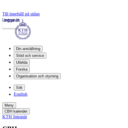
Till innehåll på sidan
Logga in
Intranät
Din anställning
Stöd och service
Utbilda
Forska
Organisation och styrning
Sök
English
Meny
CBH kalender
KTH Intranät