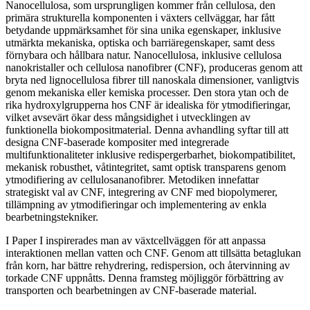
Nanocellulosa, som ursprungligen kommer från cellulosa, den
primära strukturella komponenten i växters cellväggar, har fått
betydande uppmärksamhet för sina unika egenskaper, inklusive
utmärkta mekaniska, optiska och barriäregenskaper, samt dess
förnybara och hållbara natur. Nanocellulosa, inklusive cellulosa
nanokristaller och cellulosa nanofibrer (CNF), produceras genom att
bryta ned lignocellulosa fibrer till nanoskala dimensioner, vanligtvis
genom mekaniska eller kemiska processer. Den stora ytan och de
rika hydroxylgrupperna hos CNF är idealiska för ytmodifieringar,
vilket avsevärt ökar dess mångsidighet i utvecklingen av
funktionella biokompositmaterial. Denna avhandling syftar till att
designa CNF-baserade kompositer med integrerade
multifunktionaliteter inklusive redispergerbarhet, biokompatibilitet,
mekanisk robusthet, våtintegritet, samt optisk transparens genom
ytmodifiering av cellulosananofibrer. Metodiken innefattar
strategiskt val av CNF, integrering av CNF med biopolymerer,
tillämpning av ytmodifieringar och implementering av enkla
bearbetningstekniker.
I Paper I inspirerades man av växtcellväggen för att anpassa
interaktionen mellan vatten och CNF. Genom att tillsätta betaglukan
från korn, har bättre rehydrering, redispersion, och återvinning av
torkade CNF uppnåtts. Denna framsteg möjliggör förbättring av
transporten och bearbetningen av CNF-baserade material.