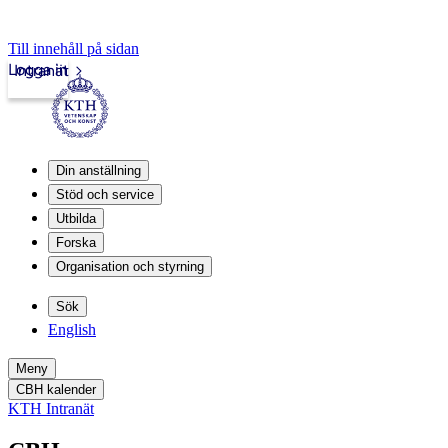
Till innehåll på sidan
Logga in
Intranät
Din anställning
Stöd och service
Utbilda
Forska
Organisation och styrning
Sök
English
Meny
CBH kalender
KTH Intranät