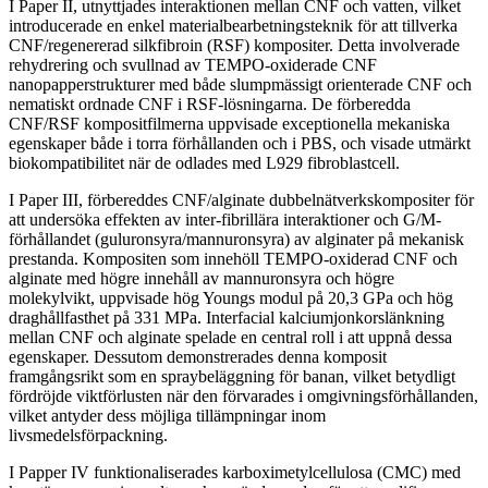
I Paper II, utnyttjades interaktionen mellan CNF och vatten, vilket
introducerade en enkel materialbearbetningsteknik för att tillverka
CNF/regenererad silkfibroin (RSF) kompositer. Detta involverade
rehydrering och svullnad av TEMPO-oxiderade CNF
nanopapperstrukturer med både slumpmässigt orienterade CNF och
nematiskt ordnade CNF i RSF-lösningarna. De förberedda
CNF/RSF kompositfilmerna uppvisade exceptionella mekaniska
egenskaper både i torra förhållanden och i PBS, och visade utmärkt
biokompatibilitet när de odlades med L929 fibroblastcell.
I Paper III, förbereddes CNF/alginate dubbelnätverkskompositer för
att undersöka effekten av inter-fibrillära interaktioner och G/M-
förhållandet (guluronsyra/mannuronsyra) av alginater på mekanisk
prestanda. Kompositen som innehöll TEMPO-oxiderad CNF och
alginate med högre innehåll av mannuronsyra och högre
molekylvikt, uppvisade hög Youngs modul på 20,3 GPa och hög
draghållfasthet på 331 MPa. Interfacial kalciumjonkorslänkning
mellan CNF och alginate spelade en central roll i att uppnå dessa
egenskaper. Dessutom demonstrerades denna komposit
framgångsrikt som en spraybeläggning för banan, vilket betydligt
fördröjde viktförlusten när den förvarades i omgivningsförhållanden,
vilket antyder dess möjliga tillämpningar inom
livsmedelsförpackning.
I Papper IV funktionaliserades karboximetylcellulosa (CMC) med