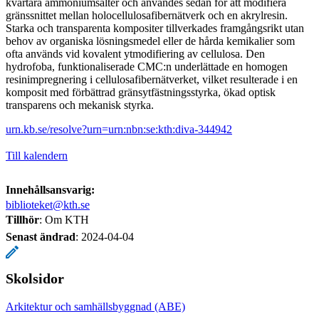
kvartära ammoniumsalter och användes sedan för att modifiera
gränssnittet mellan holocellulosafibernätverk och en akrylresin.
Starka och transparenta kompositer tillverkades framgångsrikt utan
behov av organiska lösningsmedel eller de hårda kemikalier som
ofta används vid kovalent ytmodifiering av cellulosa. Den
hydrofoba, funktionaliserade CMC:n underlättade en homogen
resinimpregnering i cellulosafibernätverket, vilket resulterade i en
komposit med förbättrad gränsytfästningsstyrka, ökad optisk
transparens och mekanisk styrka.
urn.kb.se/resolve?urn=urn:nbn:se:kth:diva-344942
Till kalendern
Innehållsansvarig:
biblioteket@kth.se
Tillhör
: Om KTH
Senast ändrad
:
2024-04-04
Skolsidor
Arkitektur och samhällsbyggnad (ABE)